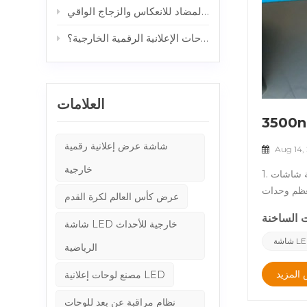
كيفية الحصول على شاشات عرض خارجية قابلة للقراءة تحت أشعة الشمس: دور الزجاج المضاد للانعكاس والزجاج الواقي
خزائن الألمنيوم مقابل خزائن الصلب: أي هيكل أفضل للوحات الإعلانية الرقمية الخارجية؟
العلامات
شاشة عرض إعلانية رقمية
Aug 14,
خارجية
1. طفرة تكنولوجية: سطوع 3500 شمعة، مصمم للتميز في الهواء الطلق في صناعة شاشات LED الخارجية، يُعد السطوع أحد أهم العوامل المؤثرة على
جي - مناسب لإمكانية القراءة الأساسية تحت ضوء
عرض كأس العالم لكرة القدم
سطوعبفضل تقنيات
ة الصارمة. وتضمن هذه
شاشة LED خارجية للأحداث
الغائمة أو
الرياضية
CO في التطبيقات
وف الإضاءة
المزيد
مصنع لوحات إعلانية LED
CO يزيل حبات
نظام مراقبة عن بعد للوحات
التي تتعرض