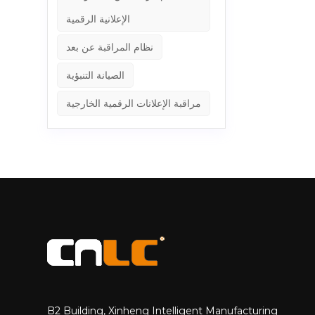
ر على البيئات
الإعلانية الرقمية
ودة صورة فائقة الدقة في البيئات الخارجية، وهي مثالية للمشاهدة عن قرب والإعلانات
نظام المراقبة عن بعد
رة الحرارية
من تكاليف الصيانة والتشغيل. 3. اتجاه البحث والتطوير في CNLC
الصيانة التنبؤية
بيئات الإضاءة القاسية
ام الخارجي
مراقبة الإعلانات الرقمية الخارجية
رض معلومات المدينة
الذكية، ومراكز النقل، وواجهات المتاجر، والملاعب الرياضية. 4. الخاتمة ال 3500 شمعة COB P1.25 ليس مجرد قفزة نوعية في السطوع، بل هو إنجازٌ
ة مع الرؤية في جميع الأحوال الجوية، راسِمًا بذلك معيارًا جديدًا
قادمة ظهور شاشات COB
لى عصر جديد.
جميع أنحاء
العالم.
B2 Building, Xinheng Intelligent Manufacturing