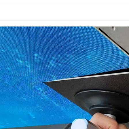
العالم 2026: كيف تحوّل شاشات العرض الرقمية الخارجية بتقنية LED/LCD حركة المشجعين إلى قيمة إعلانية للعلامة التجارية
دليل تركيب اللافتات الرقمية في المطارات: شاشة عرض LCD داخلية للمحطات ذات الحركة المرورية العالية
هل تحلّ تقنية LED محلّ تقنية LCD؟ لماذا تقود تقنيتا COB وMIP هذا التحوّل في السوق؟
هل تتحمل شاشات LCD الخارجية أشعة الشمس المباشرة فعلاً؟ اختبار الأشعة تحت الحمراء بقوة 800 واط/م² أثبت