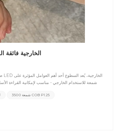
3500nits COB P1.25: وضع معيار جديد لشاشات LED الخارجية 
الشمس،
3500 شمعة COB P1.25
ش
القفزة الكبيرة رؤية استثنائية حتى تحت أشعة الشمس القوية في
الغسق أو ذا
الخارجية إمكانية القراءة طوال اليوم يضمن السطوع الع
الخارجية المتنوعة، من الصباح الباكر إلى و
المصباح المكشوفة، مما يحسن بشكل كبير من الأداء المقاوم لل