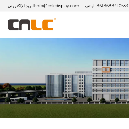
8618688410533
الهاتف:
info@cnlcdisplay.com
البريد الإلكتروني: