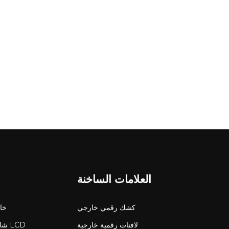
لدرجات حرارة عالية. كسر الحدود 
عالية الدقة. عمر أطول وصيانة أقل توفر التغليف القوي حماي
في المشاريع الخارجية الراقية. إدارة حرارية فعالة تطوير حلو
الخارجية عالية السطوع والدقة العالية وا
مركز التحكم الرقمي تظل ملتزمة بقيادة الابتكار في تكنولوجيا
العلامات الساخنة
كشك رقمي خارجي
شاشة 
لافتات رقمية خارجية
شاش