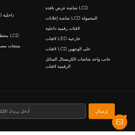
شاشة عرض نافذة LCD
لافتات رقمية LCD داخلية
شاشة إعلانات LCD المحمولة
لافتات رقمية داخلية
محطة شحن مع شاشة LCD
لافتات LED خارجية
منتجات مص
لافتات LCD على الوجهين
جانب واحد شاشات الكريستال السائل
الرقمية لافتات
إرسال