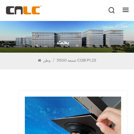
بحث
3500 شمعة COB P1.25
/
وطن