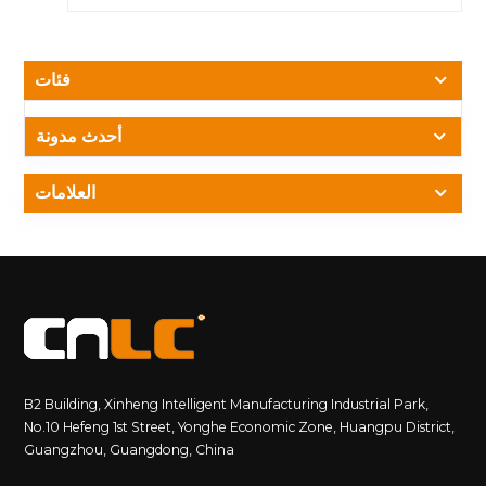
الخلفية - مما يوفر تجربة بصرية متطورة لشاشات العرض الرقمية
الخارجية. &nbsp; 2. مزايا واتجاهات COB في التطبيقات
الخارجية إمكانية القراءة طوال اليوم يضمن السطوع العالي مع
فئات
التباين العالي والمعالجة المضادة للتوهج رؤية واضحة وحادة في
ظل ظروف الإضاءة الخارجية المتنوعة، من الصباح الباكر إلى وقت
متأخر من المساء. الحماية الشاملة للبيئات القاسية إن التغليف
أحدث مدونة
المتكامل بالكامل لـ COB يزيل حبات المصباح المكشوفة، مما
يحسن بشكل كبير من الأداء المقاوم للغبار والماء والصدمات - وهو
العلامات
مثالي للمواقع الخارجية الرطبة والمليئة بالغبار والتي تتعرض
لدرجات حرارة عالية. كسر الحدود من أجل الملعب الخارجي فائق
الدقة في السابق، كانت درجات السطوع الأقل من P1.5 تقتصر إلى
حد كبير على البيئات الداخلية. بفضل سطوع 3500 شمعة، توفر
وحدة P1.25 COB جودة صورة فائقة الدقة في البيئات الخارجية،
وهي مثالية للمشاهدة عن قرب والإعلانات عالية الدقة. عمر أطول
وصيانة أقل توفر التغليف القوي حماية للرقائق من الأكسدة
والكهرباء الساكنة والتلف الميكانيكي، بينما تضمن الإدارة الحرارية
المحسنة أداءً مستقرًا طويل الأمد في العمليات الخارجية عالية
B2 Building, Xinheng Intelligent Manufacturing Industrial Park,
السطوع، مما يقلل من تكاليف الصيانة والتشغيل. 3. اتجاه البحث
No.10 Hefeng 1st Street, Yonghe Economic Zone, Huangpu District,
والتطوير في CNLC المرتكز على الأنشطة الخارجية دفع حدود
Guangzhou, Guangdong, China
السطوع استمر في تطوير سطوع COB مع الحفاظ على الكفاءة
والمتانة، وتلبية متطلبات بيئات الإضاءة القاسية في المشاريع