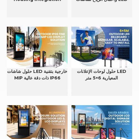
وLCD الخارجية
Solutions for LCD, LED &
EV Charging Systems
حلول لوحات الإعلانات LED
حلول شاشات LED خارجية بتقنية
المعيارية 6×5 متر
MIP ذات دقة عالية IP66