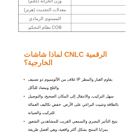
وزن الخزانة (كجم)
معدلات التحديث (هرتز)
المستوى الرمادي
نظام التحكم COB
لماذا شاشات CNLC الرقمية
الخارجية؟
غلاف من الألومنيوم ذو تصنيف IP يقاوم الغبار والمطر
والثلج ومضاد للتآكل.
سهل التركيب، والانتقال إلى المكان الصحيح، والتوصيل
بالطاقة وتثبيت البراغي على الأرض. خفض تكاليف العمالة
للتركيب والصيانة.
يتيح التأثير البصري والسمعي القريب للمشاهدين الشعور
بمزايا المنتج بشكل أكثر واقعية، وهي أفضل طريقة