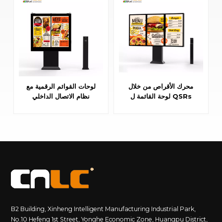
محرك الأقراص من خلال
لوحات القوائم الرقمية مع
لوحة القائمة ل QSRs
نظام الاتصال الداخلي
3000cd / m² المضادة
لمطاعم الخدمة السريعة
للانعكاس في الهواء الطلق
لافتات رقمية
B2 Building, Xinheng Intelligent Manufacturing Industrial Park,
No.10 Hefeng 1st Street, Yonghe Economic Zone, Huangpu District,