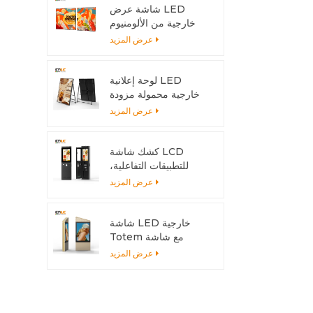
شاشة عرض LED
خارجية من الألومنيوم
قابلة للتركيب بسهولة
عرض المزيد
لتناسب أي حجم تركيب
لوحة إعلانية LED
خارجية محمولة مزودة
ببطارية | شاشة عرض
عرض المزيد
عالية السطوع بمعيار
IP65 للمتاجر والفعاليات
كشك شاشة LCD
للتطبيقات التفاعلية،
هيكل خارجي من
عرض المزيد
الألومنيوم
شاشة LED خارجية
Totem مع شاشة
6500 شمعة - مزدوجة
عرض المزيد
الجوانب للمناخات الحارة