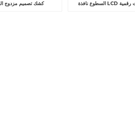
 LCD لافتات رقمية
كشك تصميم مزدوج ال
الألومنيوم البناء