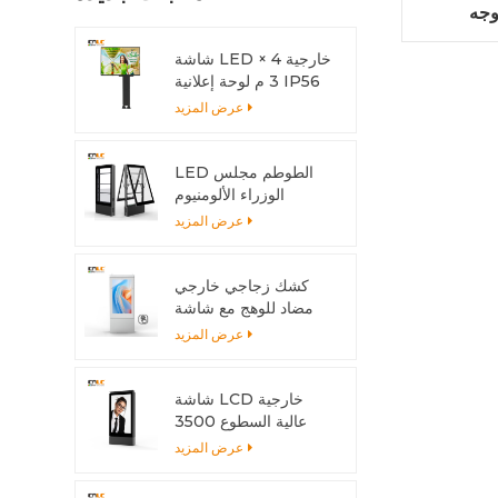
وجه
شاشة LED خارجية 4 ×
3 م لوحة إعلانية IP56
LED
عرض المزيد
LED الطوطم مجلس
الوزراء الألومنيوم
الشخصي المضادة للتآكل
عرض المزيد
مع نظام التبريد
كشك زجاجي خارجي
مضاد للوهج مع شاشة
متعددة اللمس
عرض المزيد
شاشة LCD خارجية
عالية السطوع 3500
شمعة مع هيكل من
عرض المزيد
الألومنيوم وتبديد الحرارة