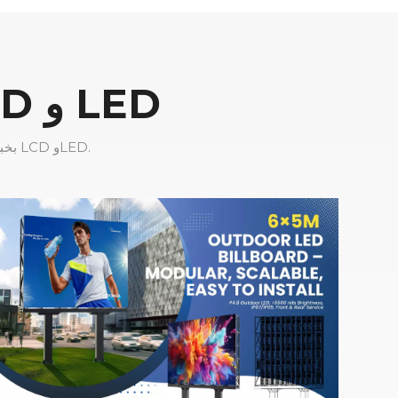
حلول شاشات العرض الإعلانية LCD و LED
تتمتع شركة CNLC Display بخبرة تزيد عن 16 عامًا في تصنيع حلول شاشات عرض الإعلانات LCD وLED.