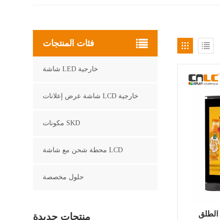
فئات المنتجات
شاشة LED خارجية
شاشة عرض إعلانات LCD خارجية
مكونات SKD
محطة شحن مع شاشة LCD
حلول مخصصة
طلق LCD
منتجات جديدة