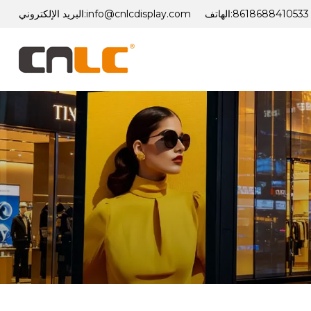
8618688410533
الهاتف:
info@cnlcdisplay.com
البريد الإلكتروني: