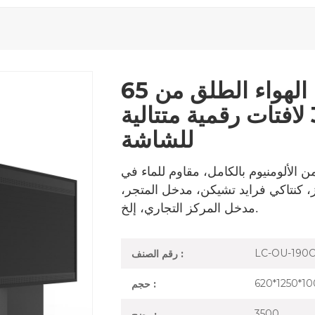
65 بوصة من جانب واحد في الهواء الطلق من
خلال الكل في واحد 3 لافتات رقمية متتالية
للشاشة
ن الألومنيوم بالكامل، مقاوم للماء في
، كنتاكي فرايد تشيكن، مدخل المتجر،
مدخل المركز التجاري، إلخ.
LC-OU-190
رقم الصنف :
620*1250*10
حجم :
3500
وضح :