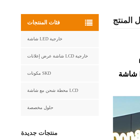
 المنتج
فئات المنتجات
شاشة LED خارجية
شاشة عرض إعلانات LCD خارجية
شاشة LCD خارجية عالية السطوع مقاس 65 بوصة، يتم تشغيلها من خلال اللافتات الرقمية،
مكونات SKD
محطة شحن مع شاشة LCD
حلول مخصصة
منتجات جديدة