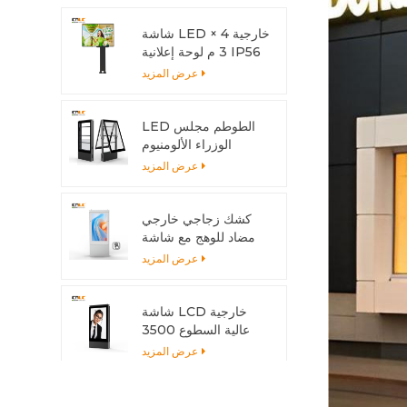
شاشة LED خارجية 4 ×
3 م لوحة إعلانية IP56
LED
عرض المزيد
LED الطوطم مجلس
الوزراء الألومنيوم
الشخصي المضادة للتآكل
عرض المزيد
مع نظام التبريد
كشك زجاجي خارجي
مضاد للوهج مع شاشة
متعددة اللمس
عرض المزيد
شاشة LCD خارجية
عالية السطوع 3500
شمعة مع هيكل من
عرض المزيد
الألومنيوم وتبديد الحرارة
شاشة عرض LED