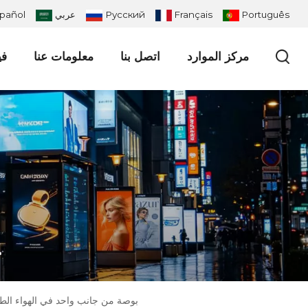
Português
Français
Русский
عربي
pañol
مركز الموارد
اتصل بنا
معلومات عنا
في
ش
65 بوصة من جانب واحد في الهواء الطلق من خلال الكل