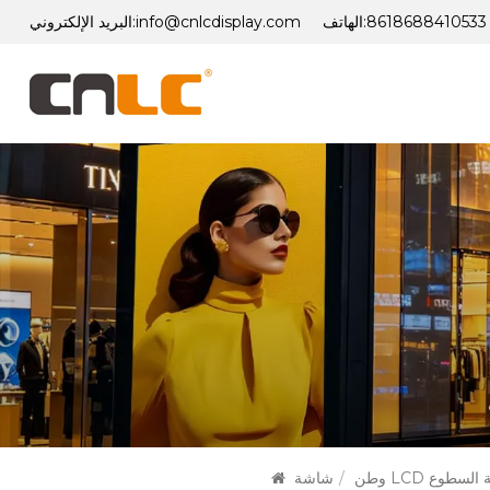
8618688410533
الهاتف:
info@cnlcdisplay.com
البريد الإلكتروني:
عالية السطوع
وطن
/