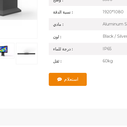
1920*1080
نسبة الدقة :
Aluminum S
مادي :
Black / Silv
لون :
IP65
درجة للماء :
60kg
ثقل :
استعلام