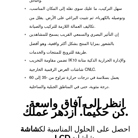
سهل التركيب، ما عليك سوى نقله إلى المكان المناسب،
وتوصيله بالكهرباء، ثم تثبيت البراغي على الأرض. يقلل من
تكاليف العمالة اللازمة للتركيب والصيانة.
إن التأثير البصري والسمعي القريب يسمح للمشاهدين
بالشعور بمزايا المنتج بشكل أكثر واقعية، وهو أفضل
طريقة للترويج للمنتجات والخدمات.
تضمن مقاومة التخريب IK10 والإدارة الحرارية الذكية متانة
شاشات العرض الرقمية الخارجية CNLC.
يعمل بسلاسة في درجات حرارة تتراوح من -35 إلى 60
درجة مئوية، حتى في المناطق الجبلية والساحلية.
انظر إلى آفاق واسعة.
كن حكيماً. ازدهر عملك.
احصل على الحلول المناسبة لك
شاشة
شاشات.
LCD