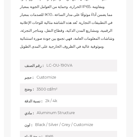
الحرارة، وحماية من العوامل الجوية بمعيار IP65، ومقاومة
للصدمات بمعيار IK10، مما يضمن أداءً موثوقًا على مدار الساعة
في التطبيقات التجارية. تُعد هذه الشاشة مثالية للوحات الإعلانية
الرقمية، ومشاريع المدن الذكية، وقطاع النقل، ومتاجر التجزئة،
وشاشات المعلومات العامة، فهي تجمع بين جودة صورة استثنائية
وموثوقية عالية في الظروف الخارجية على المدى الطويل.
LC-OU-190VA
رقم الصنف :
Customize
حجم :
3500 cd/m²
وضح :
2k / 4k
نسبة الدقة :
Aluminum Structure
مادي :
Black / Silver / Grey / Customize
لون :
IP65
درجة للماء :