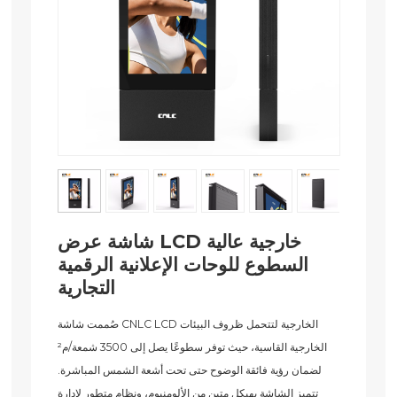
شاشة عرض LCD خارجية عالية
السطوع للوحات الإعلانية الرقمية
التجارية
صُممت شاشة CNLC LCD الخارجية لتتحمل ظروف البيئات
الخارجية القاسية، حيث توفر سطوعًا يصل إلى 3500 شمعة/م²
لضمان رؤية فائقة الوضوح حتى تحت أشعة الشمس المباشرة.
تتميز الشاشة بهيكل متين من الألومنيوم، ونظام متطور لإدارة