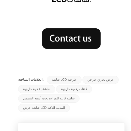
العلامات الساخنة :
عرض تجاري خارجي
شاشة LCD خارجية
لافتات رقمية خارجية
شاشة إعلانية خارجية
شاشة قابلة للقراءة تحت أشعة الشمس
شاشة عرض LCD للمدينة الذكية