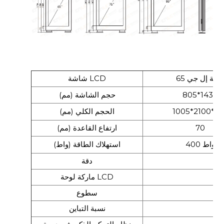
6 بوصة إل جي
شاشة LCD
805*1430
حجم الشاشة (مم)
1005*2100*19
الحجم الكلي (مم)
70
ارتفاع القاعدة (مم)
400 واط
استهلاك الطاقة (واط)
دقة
ماركة لوحة LCD
سطوع
نسبة التباين