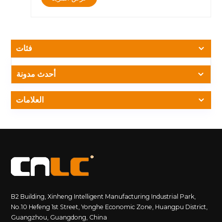
مع تقنية P1.25يضم هذه الشاشة P1.25 COB (Chip-on-Board)
، توفر هذه الشاشة صورًا حادة وعالية الدقة بألوان نابضة بالحياة ،
مما يضمن تجربة مشاهدة غامرة.3. الزجاج المضاد للانعكاس لرؤية
ضوء الشمسغالبًا ما تكافح الشاشات الخارجية مع الوهج ، لكن
زجاجنا المضاد للانعكاس يقلل من الانعكاسات ، مما يوفر رؤية
فئات
واضحة حتى في ضوء الشمس المباشر.4. إطار ملف تعريف
الألومنيوم القوي وخفيف الوزنيوفر إطار ملف تعريف الألومنيوم بنية
خفيفة الوزن ولكنها متينة ، مما يضمن طول العمر ونقله السهل.5.
أحدث مدونة
سهولة التثبيت والتنقلتم تصميمه مع بنية قائمة بذاتها ، ويسمح
تلفزيون CNLC Outdoor بالتثبيت السريع والانتقال دون عناء ،
العلامات
مما يجعله حلاً متعدد الاستخدامات لمختلف التطبيقات
الخارجية.&nbsp;مثالي لمختلف السيناريوهات الخارجية&nbsp;?
الترفيه السكني - استمتع بليالي الأفلام بجوار المسبح أو في الفناء
الخلفي.? الإعلان التجاري -جذب الانتباه في المناطق الخارجية ذات
الحركة العالية.? عروض الشركات - مثالي للترقيات التجارية في
الهواء الطلق واللافتات الرقمية.&nbsp;قم بترقية تجربة
المشاهدة في الهواء الطلق اليوم!للاستفسارات والأوامر ، قم
بزيارة www.cnlcdisplay.com أو اتصل بنا على
info@cnlcdisplay.com.&nbsp;
B2 Building, Xinheng Intelligent Manufacturing Industrial Park,
No.10 Hefeng 1st Street, Yonghe Economic Zone, Huangpu District,
Guangzhou, Guangdong, China