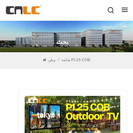
بحث
شاشة P1.25 COB
/
وطن