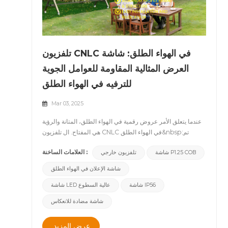
تلفزيون CNLC في الهواء الطلق: شاشة
العرض المثالية المقاومة للعوامل الجوية
للترفيه في الهواء الطلق
Mar 03, 2025
عندما يتعلق الأمر عروض رقمية في الهواء الطلق، المتانة والرؤية
هي المفتاح. ال تلفزيون CNLC في الهواء الطلق&nbsp;تم
تصميمه لتحمل الظروف الجوية القاسية أثناء التسليم وضوح صورة
العلامات الساخنة :
شاشة P1.25 COB
تلفزيون خارجي
استثنائي. سواء ل الترفيه السكني أو الإعلان التجاري أو عروض
الشركات، هذه الشاشة عالية الأداء تضمن تجربة مشاهدة سلسة
شاشة الإعلان في الهواء الطلق
في أي إعداد في الهواء الطلق.&nbsp;&nbsp;لماذا تختار CNLC
شاشة IP56
شاشة LED عالية السطوع
Outdoor TV؟&nbsp;1. تم تصميمه للمتانة في الهواء الطلقمن
خلال تصنيف IP56 ، تم تصميم تلفزيون CNLC Outdoor لمقاومة
شاشة مضادة للانعكاس
المطر والغبار ودرجات الحرارة القصوى ، مما يجعله مثاليًا
للاستخدام في الهواء الطلق على مدار السنة.2. صور مرئية واضحة
عرض المزيد