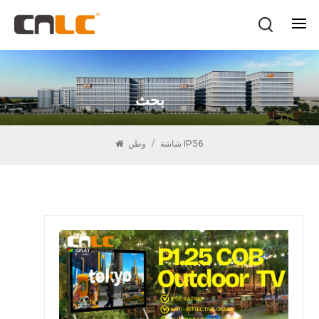
بحث
شاشة IP56
/
وطن