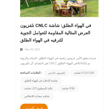
تلفزيون CNLC في الهواء الطلق: شاشة
العرض المثالية المقاومة للعوامل الجوية
للترفيه في الهواء الطلق
Mar 03, 2025
عندما يتعلق الأمر عروض رقمية في الهواء الطلق، المتانة والرؤية
هي المفتاح. ال تلفزيون CNLC في الهواء الطلق&nbsp;تم
تصميمه لتحمل الظروف الجوية القاسية أثناء التسليم وضوح صورة
العلامات الساخنة :
شاشة P1.25 COB
تلفزيون خارجي
استثنائي. سواء ل الترفيه السكني أو الإعلان التجاري أو عروض
الشركات، هذه الشاشة عالية الأداء تضمن تجربة مشاهدة سلسة
شاشة الإعلان في الهواء الطلق
في أي إعداد في الهواء الطلق.&nbsp;&nbsp;لماذا تختار CNLC
شاشة IP56
شاشة LED عالية السطوع
Outdoor TV؟&nbsp;1. تم تصميمه للمتانة في الهواء الطلقمن
خلال تصنيف IP56 ، تم تصميم تلفزيون CNLC Outdoor لمقاومة
شاشة مضادة للانعكاس
المطر والغبار ودرجات الحرارة القصوى ، مما يجعله مثاليًا
للاستخدام في الهواء الطلق على مدار السنة.2. صور مرئية واضحة
عرض المزيد