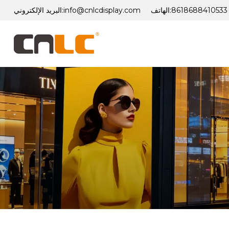
8618688410533
الهاتف:
info@cnlcdisplay.com
البريد الإلكتروني: