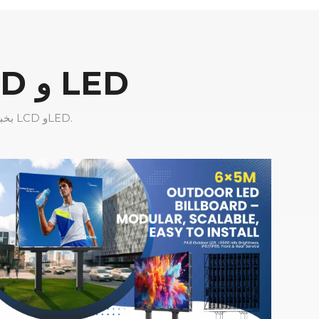
حلول شاشات العرض الإعلانية LCD و LED
تتمتع شركة CNLC Display بخبرة تزيد عن 16 عامًا في تصنيع حلول شاشات عرض الإعلانات LCD وLED.