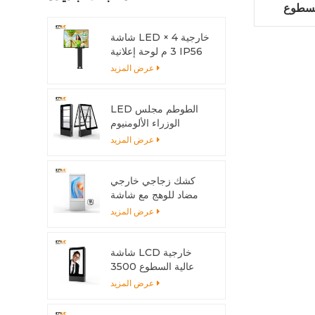
السطوع
شاشة LED خارجية 4 ×
3 م لوحة إعلانية IP56
LED
عرض المزيد
LED الطوطم مجلس
الوزراء الألومنيوم
الشخصي المضادة للتآكل
عرض المزيد
مع نظام التبريد
كشك زجاجي خارجي
مضاد للوهج مع شاشة
متعددة اللمس
عرض المزيد
شاشة LCD خارجية
عالية السطوع 3500
شمعة مع هيكل من
عرض المزيد
الألومنيوم وتبديد الحرارة