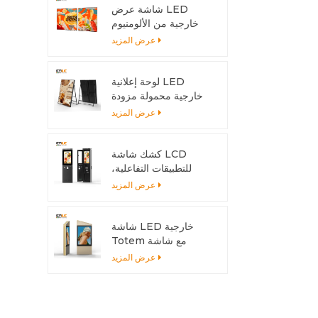
شاشة عرض LED
خارجية من الألومنيوم
قابلة للتركيب بسهولة
عرض المزيد
لتناسب أي حجم تركيب
لوحة إعلانية LED
خارجية محمولة مزودة
ببطارية | شاشة عرض
عرض المزيد
عالية السطوع بمعيار
IP65 للمتاجر والفعاليات
كشك شاشة LCD
للتطبيقات التفاعلية،
هيكل خارجي من
عرض المزيد
الألومنيوم
شاشة LED خارجية
Totem مع شاشة
6500 شمعة - مزدوجة
عرض المزيد
الجوانب للمناخات الحارة