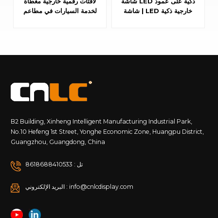
شاشة LED ذكية على عمود
لافتات رقمية خارجية مغطاة
| شاشة LED خارجية ذكية
لخدمة السيارات في مطاعم
قابلة للتعديل على الوجهين
الوجبات السريعة
مع هيكل من الألومنيوم
B2 Building, Xinheng Intelligent Manufacturing Industrial Park,
No.10 Hefeng 1st Street, Yonghe Economic Zone, Huangpu District,
Guangzhou, Guangdong, China
تل : 8618688410533
البريد الإلكتروني : info@cnlcdisplay.com