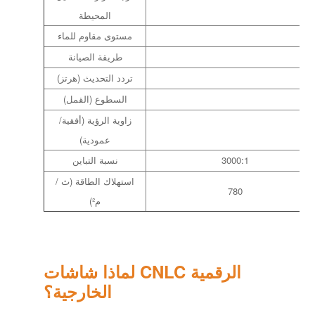
المحيطة
مستوى مقاوم للماء
طريقة الصيانة
تردد التحديث (هرتز)
السطوع (القمل)
زاوية الرؤية (أفقية/
عمودية)
3000:1
نسبة التباين
استهلاك الطاقة (ث /
780
م²)
لماذا شاشات CNLC الرقمية
الخارجية؟