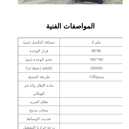
المواصفات الفنية
2 ملم
مسافة البكسل (مم)
80*80
قرار الوحدة
160*160
حجم الوحدة (مم)
250000
الكثافة (نقطة/م²)
مسح
1/20
طريقة المسح
مادة الإطار والدعم
الهيكلي
نظام التبريد
سخان مدمج
تحديث الوسائط
درجة حرارة التشغيل