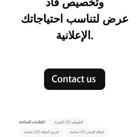
وتخصيص
قاد
عرض لتناسب احتياجاتك
الإعلانية.
العلامات الساخنة :
التجزئة LED الطوطم
شاشة LED لنوافذ المتجر
شاشة LED لعرض النوافذ