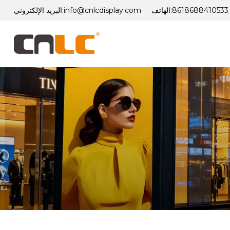
8618688410533
الهاتف:
info@cnlcdisplay.com
البريد الإلكتروني: