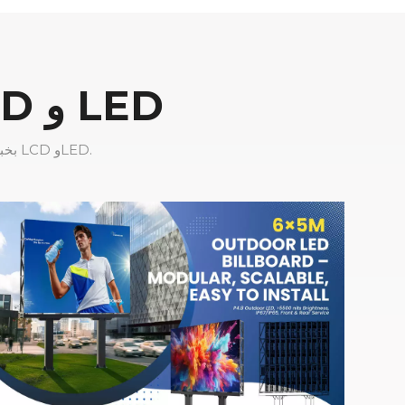
حلول شاشات العرض الإعلانية LCD و LED
تتمتع شركة CNLC Display بخبرة تزيد عن 16 عامًا في تصنيع حلول شاشات عرض الإعلانات LCD وLED.