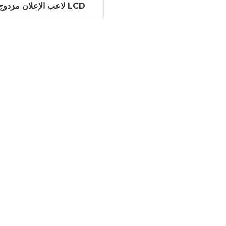
لاعب الإعلان مزدوج ال
الإعلان الرقمية لافتات 
حافة رقيقة جدا