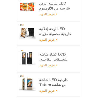
شاشة عرض LED
خارجية من الألومنيوم
قابلة للتركيب بسهولة
عرض المزيد
لتناسب أي حجم تركيب
لوحة إعلانية LED
خارجية محمولة مزودة
ببطارية | شاشة عرض
عرض المزيد
عالية السطوع بمعيار
IP65 للمتاجر والفعاليات
كشك شاشة LCD
للتطبيقات التفاعلية،
هيكل خارجي من
عرض المزيد
الألومنيوم
شاشة LED خارجية
Totem مع شاشة
6500 شمعة - مزدوجة
عرض المزيد
الجوانب للمناخات الحارة