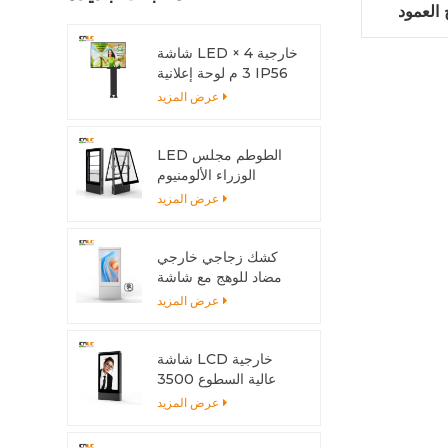
عمود LCD
العرض
شاشة LED خارجية 4 ×
3 م لوحة إعلانية IP56
LED
عرض المزيد
LED الطوطم مجلس
الوزراء الألومنيوم
الشخصي المضادة للتآكل
عرض المزيد
مع نظام التبريد
كشك زجاجي خارجي
مضاد للوهج مع شاشة
متعددة اللمس
عرض المزيد
شاشة LCD خارجية
عالية السطوع 3500
شمعة مع هيكل من
عرض المزيد
الألومنيوم وتبديد الحرارة