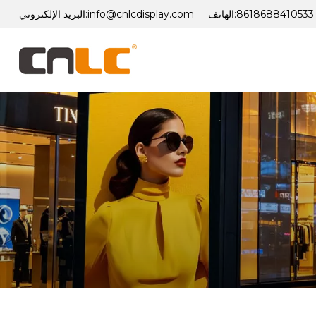
8618688410533
الهاتف:
info@cnlcdisplay.com
البريد الإلكتروني: