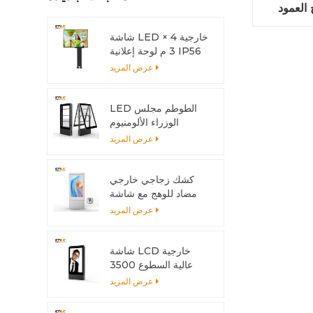
عمود LCD
العرض
شاشة LED خارجية 4 ×
3 م لوحة إعلانية IP56
LED
عرض المزيد
LED الطوطم مجلس
الوزراء الألومنيوم
الشخصي المضادة للتآكل
عرض المزيد
مع نظام التبريد
كشك زجاجي خارجي
مضاد للوهج مع شاشة
متعددة اللمس
عرض المزيد
شاشة LCD خارجية
عالية السطوع 3500
شمعة مع هيكل من
عرض المزيد
الألومنيوم وتبديد الحرارة