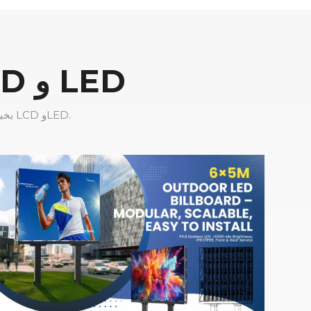
حلول شاشات العرض الإعلانية LCD و LED
تتمتع شركة CNLC Display بخبرة تزيد عن 16 عامًا في تصنيع حلول شاشات عرض الإعلانات LCD وLED.