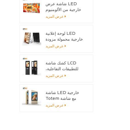
شاشة عرض LED
خارجية من الألومنيوم
قابلة للتركيب بسهولة
عرض المزيد
لتناسب أي حجم تركيب
لوحة إعلانية LED
خارجية محمولة مزودة
ببطارية | شاشة عرض
عرض المزيد
عالية السطوع بمعيار
IP65 للمتاجر والفعاليات
كشك شاشة LCD
للتطبيقات التفاعلية،
هيكل خارجي من
عرض المزيد
الألومنيوم
شاشة LED خارجية
Totem مع شاشة
6500 شمعة - مزدوجة
عرض المزيد
الجوانب للمناخات الحارة