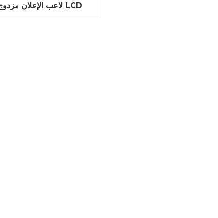
لاعب الإعلان مزدوج ال
الإعلان الرقمية لافتات 
حافة رقيقة جدا