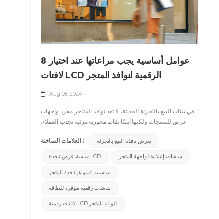
8 عوامل أساسية يجب مراعاتها عند اختيار
لافتات LCD الرقمية لنوافذ المتجر
Aug 08, 2024
في بيئات البيع بالتجزئة الحديثة، لا تعد نوافذ المتاجر مجرد واجهات
عرض للمنتجات ولكنها أيضًا نقاط محورية مرئية تجذب العملاء.
أصبحت اللافتات الرقمية LCD أداة أساسية لعرض نوافذ المتاجر
العلامات الساخنة :
يعرض نافذة البيع بالتجزئة
نظرًا لجودة العرض الفائقة وإدارة المحتوى المرنة. ومع ذلك، فإن
اختيار اللافتة الرقمية LCD المناسبة ليس بالمهمة السهلة. سوف
شاشات إعلانية لواجهة المتجر
شاشة عرض نافذة LCD
تستكشف هذه المقالة ثمانية عوامل حاسمة يجب مراعاتها عند
شاشات تسويق نافذة المتجر
الاختيار شاشات الكريستال السائل الرقمية لافتات لنوافذ المحلات
التجارية، مما يساعدك على اتخاذ قرار مستنير. &nbsp; &nbsp;
شاشات رقمية موفرة للطاقة
1. سهولة القراءة في ضوء الشمس غالبًا ما تواجه نوافذ المتاجر
أشعة الشمس المباشرة وظروف الإضاءة الساطعة. لذلك، يعد
لافتات رقمية LCD لنوافذ المتجر
اختيار لافتات Shop Window الرقمية ذات السطوع العالي