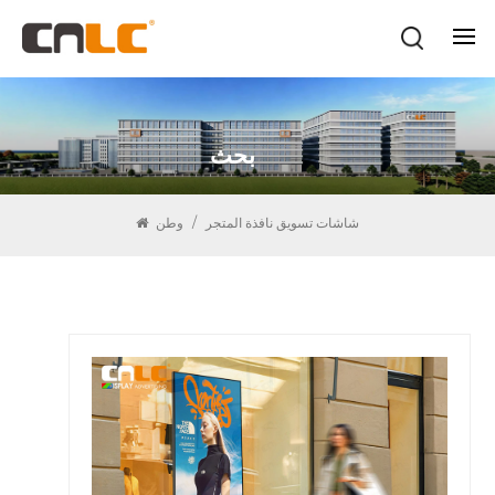
بحث
شاشات تسويق نافذة المتجر
/
وطن