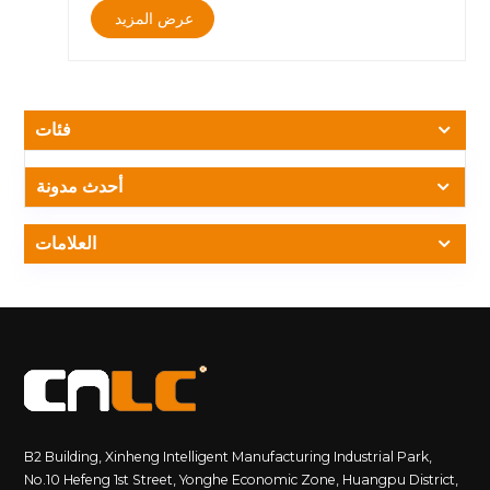
وإمكانيات مقاومة التوهج أمرًا ضروريًا. وهذا يضمن بقاء الشاشة
عرض المزيد
مرئية في جميع ظروف الإضاءة. المعايير الموصى بها السطوع: لا
يقل عن 3000 شمعة في المتر المربع 2. الاستخدام الفعال
للمساحة المساحة في نوافذ المتاجر محدودة. لذلك، يجب أن يكون
تصميم اللافتات الرقمية LCD مضغوطًا قدر الإمكان دون المساس
بجودة العرض. يمكن للتصميمات الرفيعة وخيارات التثبيت المرنة
فئات
زيادة المساحة المتاحة إلى أقصى حد. المعايير الموصى بها تصميم
مدي رفيع للغاية تركيب مثبت على الحائط أو معلق 3. متانة طويلة
أحدث مدونة
الأمد غالبًا ما تحتاج شاشات عرض المتاجر إلى العمل لفترات
طويلة. يمكن أن يؤدي اختيار شاشات LCD المتينة ذات العمر
الافتراضي الطويل إلى تقليل تكاليف الصيانة وتكرار الاستبدال، مما
العلامات
يضمن أداء عرض مستقرًا على المدى الطويل. المعايير الموصى بها
متوسط الوقت بين حالات الفشل (MTBF) أكثر من 50000 ساعة
4. جودة صورة حية تؤثر جودة الصورة المعروضة بشكل مباشر على
التجربة البصرية للعميل. يمكن أن يؤدي اختيار شاشات LCD ذات
الألوان النابضة بالحياة والتباين العالي إلى تقديم صور أكثر حيوية
للمنتج وجذب انتباه العملاء. المعايير الموصى بها تغطية التدرج
اللوني: NTSC 85% أو أعلى نسبة التباين: 3000:1 أو أعلى 5.
شاشة فائقة الوضوح تتيح الدقة العالية الحصول على صور أكثر
وضوحًا وتفصيلاً، مما يعزز التأثير البصري. فيما يتعلق بعرض
B2 Building, Xinheng Intelligent Manufacturing Industrial Park,
التفاصيل ومحتوى النص، فإن الشاشات بدقة 4K أو أعلى تعمل
No.10 Hefeng 1st Street, Yonghe Economic Zone, Huangpu District,