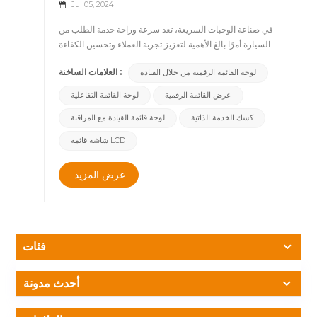
كفاءة الخدمة الخارجية ورضا العملاء، ففكر في دمج الأكشاك
Jul 05, 2024
الرقمية الخارجية لدفع أعمالك نحو مستقبل أكثر ذكاءً وأكثر ملاءمة.
في صناعة الوجبات السريعة، تعد سرعة وراحة خدمة الطلب من
السيارة أمرًا بالغ الأهمية لتعزيز تجربة العملاء وتحسين الكفاءة
التشغيلية. ومع ذلك، غالبًا ما يكون لنماذج الخدمة التقليدية من
العلامات الساخنة :
لوحة القائمة الرقمية من خلال القيادة
السيارة العديد من القيود، خاصة خلال ساعات الذروة عندما قد
يواجه العملاء أوقات انتظار طويلة. ولمواجهة هذه التحديات وتلبية
عرض القائمة الرقمية
لوحة القائمة التفاعلية
احتياجات العملاء المعاصرين، قدمت CNLC منتجاتنا المتقدمة لوحة
كشك الخدمة الذاتية
لوحة قائمة القيادة مع المراقبة
القائمة الرقمية من خلال القيادة. هذه ليست مجرد لوحة قائمة
رقمية ولكنها كشك للخدمة الذاتية يتميز بفصل فريد بين الشاشة
شاشة قائمة LCD
ونظام الصوت، بالإضافة إلى مجموعة متكاملة من الوظائف بما في
ذلك كاميرا المراقبة ونظام السماعات والأزرار اليدوية وتقنية
عرض المزيد
الاستشعار. &nbsp; حدود خدمة التوصيل التقليدية &nbsp;
&nbsp; &nbsp; تعتمد خدمات الطلب التقليدية عادةً على
شاشات القائمة الثابتة وأنظمة أخذ الطلبات اليدوية. يجعل هذا
الأسلوب من الصعب ضبط محتوى القائمة بمرونة، وغالبًا ما يؤدي
إلى حدوث أخطاء في الازدحام والطلب خلال أوقات الذروة.
فئات
بالإضافة إلى ذلك، يمكن أن تكون الرؤية والراحة التشغيلية أثناء
الليل وفي الظروف الجوية السيئة مشكلة. الابتكارات مع لوحة
القائمة الرقمية CNLC Drive-thru ال CNLC لوحة القائمة
أحدث مدونة
الرقمية من خلال القيادة هو كشك للخدمة الذاتية يجمع بين الميزات
المتقدمة لإحداث ثورة في تجربة القيادة، مما يضمن قدرًا أكبر من