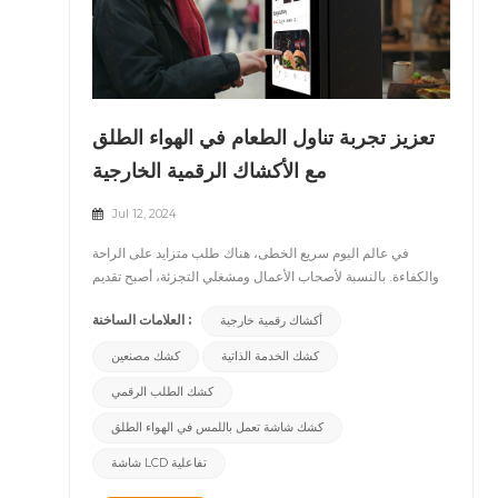
تعزيز تجربة تناول الطعام في الهواء الطلق
مع الأكشاك الرقمية الخارجية
Jul 12, 2024
في عالم اليوم سريع الخطى، هناك طلب متزايد على الراحة
والكفاءة. بالنسبة لأصحاب الأعمال ومشغلي التجزئة، أصبح تقديم
خدمات فعالة وذكية في الهواء الطلق أمرًا بالغ الأهمية. أدخل
العلامات الساخنة :
أكشاك رقمية خارجية
الأكشاك الرقمية الخارجية، مما أحدث ثورة في تجربة تناول الطعام
للعملاء. &nbsp; &nbsp; Sالتكامل السلس بين التكنولوجيا
كشك الخدمة الذاتية
كشك مصنعين
والراحة &nbsp; الأكشاك الرقمية الخارجية هي أكثر من مجرد
كشك الطلب الرقمي
طلب الأجهزة؛ إنها تمثل تكاملًا سلسًا بين التكنولوجيا والراحة. تتيح
هذه الأكشاك، المجهزة بتقنية شاشات اللمس المتقدمة والبرامج
كشك شاشة تعمل باللمس في الهواء الطلق
الذكية، للعملاء إمكانية التنقل بسرعة وبشكل مستقل خلال عملية
الطلب في الهواء الطلق. سواء كانت متمركزة خارج منافذ الوجبات
شاشة LCD تفاعلية
السريعة، أو داخل مباني المنتزهات، أو في الأقسام الخارجية