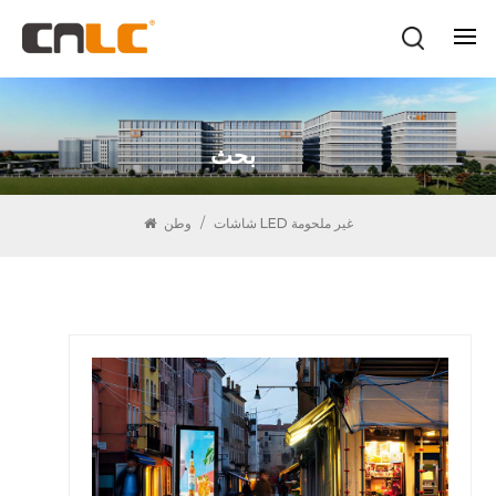
بحث
شاشات LED غير ملحومة
/
وطن