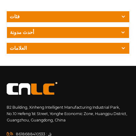
وعمرًا أطول. تم تصميم العديد من شرائح LED خصيصًا لتوفير
الطاقة؛ يمكن أن يؤدي اختيار هذه العناصر إلى تقليل استخدام
الطاقة على شاشتك بشكل كبير. 2. تحسين سطوع العرض
فئات
والمحتوى يؤثر السطوع والمحتوى بشكل مباشر على استهلاك
الطاقة. يمكن أن يؤدي ضبط السطوع بناءً على الإضاءة المحيطة
أحدث مدونة
إلى منع الاستخدام غير الضروري للطاقة العالية. على سبيل المثال،
لا يؤدي تقليل السطوع أثناء الليل أو في الداخل إلى توفير الطاقة
العلامات
فحسب، بل يؤدي أيضًا إلى إطالة عمر الشاشة. بالإضافة إلى ذلك،
فإن تبسيط المحتوى وتجنب الرسوم المتحركة المفرطة والصور
عالية السطوع يمكن أن يقلل بشكل فعال من استخدام الطاقة. 3.
استخدم أجهزة استشعار الضوء وتقنية الضبط التلقائي يمكن
لأجهزة استشعار الضوء ضبط سطوع الشاشة تلقائيًا وفقًا للتغيرات
في الإضاءة المحيطة. ويضمن ذلك أداءً مثاليًا للعرض في ظل
ظروف الإضاءة المختلفة مع تقليل السطوع في البيئات منخفضة
الإضاءة، وبالتالي الحفاظ على الطاقة. يعد تطبيق تقنية الضبط
التلقائي طريقة فعالة لتحقيق توفير ذكي للطاقة. 4. الصيانة
والتنظيف الدوري تضمن الصيانة والتنظيف المنتظمين أن تعمل
B2 Building, Xinheng Intelligent Manufacturing Industrial Park,
شاشتك بسلاسة، مما يمنع زيادة استهلاك الطاقة بسبب الغبار
No.10 Hefeng 1st Street, Yonghe Economic Zone, Huangpu District,
والأوساخ التي تؤثر على تبديد الحرارة. لا يؤدي التنظيف إلى تحسين
Guangzhou, Guangdong, China
جودة الشاشة فحسب، بل يتجنب أيضًا الاستخدام الإضافي للطاقة
الناتج عن سوء تبديد الحرارة. تضمن الفحوصات الدورية لإمدادات
تل : 8618688410533