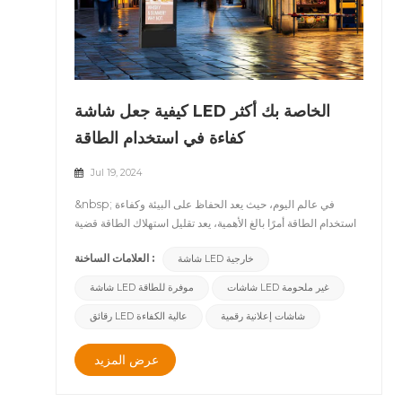
كيفية جعل شاشة LED الخاصة بك أكثر
كفاءة في استخدام الطاقة
Jul 19, 2024
&nbsp; في عالم اليوم، حيث يعد الحفاظ على البيئة وكفاءة
استخدام الطاقة أمرًا بالغ الأهمية، يعد تقليل استهلاك الطاقة قضية
بالغة الأهمية في جميع الصناعات. تحظى شاشات LED بشعبية
العلامات الساخنة :
شاشة LED خارجية
بسبب سطوعها العالي واستهلاكها المنخفض للطاقة، لكن كفاءة
الطاقة تظل مصدر قلق كبير في التطبيقات واسعة النطاق.
شاشات LED غير ملحومة
شاشة LED موفرة للطاقة
تستكشف هذه المقالة الطرق العملية للمساعدة في جعل شاشة
شاشات إعلانية رقمية
رقائق LED عالية الكفاءة
LED الخاصة بك أكثر كفاءة في استخدام الطاقة، مما يوفر
التكاليف ويدعم الاستدامة. &nbsp; 1. اختر شرائح LED عالية
الكفاءة &nbsp; &nbsp; يعد اختيار شرائح LED عالية الكفاءة
عرض المزيد
الخطوة الأولى في تقليل استهلاك الطاقة. يمكن للرقائق الفعالة أن
توفر نفس السطوع مع طاقة أقل، مما يوفر أداء أفضل للألوان