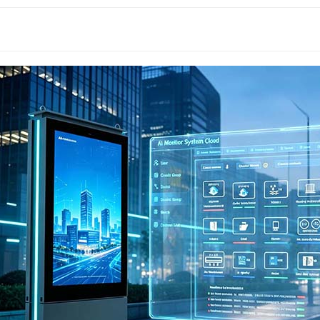
العالم 2026: كيف تحوّل شاشات العرض الرقمية الخارجية بتقنية LED/LCD حركة المشجعين إلى قيمة إعلانية للعلامة التجارية
دليل تركيب اللافتات الرقمية في المطارات: شاشة عرض LCD داخلية للمحطات ذات الحركة المرورية العالية
هل تحلّ تقنية LED محلّ تقنية LCD؟ لماذا تقود تقنيتا COB وMIP هذا التحوّل في السوق؟
هل تتحمل شاشات LCD الخارجية أشعة الشمس المباشرة فعلاً؟ اختبار الأشعة تحت الحمراء بقوة 800 واط/م² أثبت