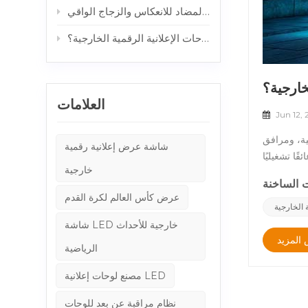
كيفية الحصول على شاشات عرض خارجية قابلة للقراءة تحت أشعة الشمس: دور الزجاج المضاد للانعكاس والزجاج الواقي
خزائن الألمنيوم مقابل خزائن الصلب: أي هيكل أفضل للوحات الإعلانية الرقمية الخارجية؟
خارجية؟
العلامات
Jun 12,
ية، ومرافق
شاشة عرض إعلانية رقمية
ا تشغيليًا
خارجية
دحة لشركات
الإعلانات الرقمية الخارجية. يمكن أن تخسر شاشة واحدة مميزة في محطة الحافلات، إذا توقفت عن العمل لمدة ثلاثة أيام، أكثر من 2000 دولار من
عرض كأس العالم لكرة القدم
وحات الإعلانية
 الخارجية
بعد للوحات
شاشة LED خارجية للأحداث
صًا لشاشات
المزيد
الرياضية
بيئة والهيكل بشكل مستمر وفوري من كل وحدة عرض، ثم يعرض حالة الجهاز
 هذا إضافة
مصنع لوحات إعلانية LED
لصيانة.كيف
نظام مراقبة عن بعد للوحات
لتتبع جميع