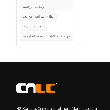
ار في الوقت الفعلي
الإعلانية الرقمية
جئة.مراقبة
 عالية السطوع
نظام المراقبة عن بعد
ئي وأمن الخزائنكشف تسرب المياه
الصيانة التنبؤية
ن التلف في
ية في حالة
مراقبة الإعلانات الرقمية الخارجية
ة تلقائيًا
استهلاك الطاقة الإجمالي.3. نظام السلامة الهيكلية ونظام
ساس، ويرسل
ن إلى منصة
يانة لضمان
 التخلص من
لمتباعدة. *
(استنادًا إلى بيانات ميدانية من مركز CNLC من عمليات نشر أكثر من 200 وحدة.)*زيادة وقت تشغيل الشاشة وحماية عائدات الإعلاناتتتيح إشعارات
الأعطال في الوقت المناسب للفنيين حل المشكلات عن بعد أو ترتيب إصلاحات محددة للموقع، مما يقلل من وقت توقف المعدات بأكثر من 85٪ مقارنة
فاعليةيلتقط
 التسرع في
ل في لوحات
B2 Building, Xinheng Intelligent Manufacturing