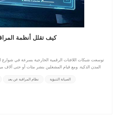
كيف تقلل أنظمة المراقب
توسعت شبكات اللافتات الرقمية الخارجية بسرعة في شوارع ا
المدن الذكية. ومع قيام المشغلين بنشر مئات أو حتى آلاف من
كبيرًا.تتسبب أعطال الأجهزة غير الملحوظة، وفترات توق
الصيانة التنبؤية
نظام المراقبة عن بعد
عائدات الإعلانات - اضرب ذلك في
الرقمية الحل الأمثل لتوفير رؤية فورية، وصيانة تنبؤية
الإعلانية الرقمية؟نظام المراقبة عن بُعد لشاشات الع
وأداء التشغيل والظروف المحيطة على لوحة تحكم موحدة.بالنسبة 
اختيارية، بل أصبح بنية تحتية لا غنى عنها لضمان تشغيل الش
يعمل نظام المراقبة عن بعد؟يجمع إطار المراقبة الذكي بين أج