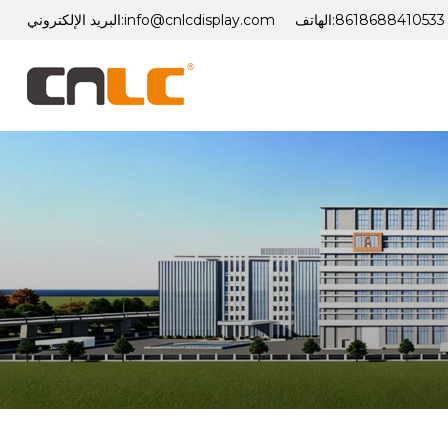
8618688410533
الهاتف:
info@cnlcdisplay.com
البريد الإلكتروني: