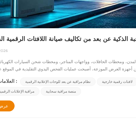
ة الذكية عن بعد من تكاليف صيانة اللافتات الرقمية ال
 2026
لمدن، ومحطات الحافلات، وواجهات المتاجر، ومحطات شحن السيارات الكهربائ
 أجهزة العرض الموزعة، أصبحت عمليات الفحص اليدوي التقليدية في الموقع عائقً
ف الشاشة الطويلة، والزيارات الميدانية المكلفة المتكررة في خسائر مالية فا
العلامات الساخنة :
لافتات رقمية خارجية
نظام مراقبة عن بعد للوحات الإعلانية الرقمية
 100 شاشة.تُؤدي هذه الفجوة إلى زيادة الطلب على أدوات التشغيل الذكية. ويُعدّ نظام المراقبة عن بُعد لل
منصة مراقبة سحابية
مراقبة الإعلانات الرقمية
، وتحكم مركزي موحد لأسطول شاشات العرض المنتشرة. ما هو نظام المراقبة عن 
رض الرقمية عبارة عن منصة سحابية مدعومة بتقنية إنترنت الأشياء، مصممة خصي
عرض 
الإعلانات الخارجية بتقنية LED وLCD. يقوم النظام بجمع بيانات التشغيل وال
لعمليات نشر الإعلانات الرقمية الخارجية واسعة النطاق، لم يعد نظام المراقبة
اشات بشكل مستقر، وتقليل وقت التوقف غير المخطط له، وتبسيط جميع عمليات ا
هزة استشعار متعددة مدمجة داخل خزائن اللافتات وتقنية نقل البيانات السحابية 