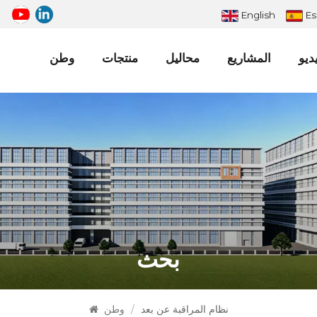
English
Es
ديو
المشاريع
محاليل
منتجات
وطن
لوحة الإعلانات الرقمية LED الخارجية
لوحة إعلانات LED كبيرة
بحث
نظام المراقبة عن بعد
/
وطن