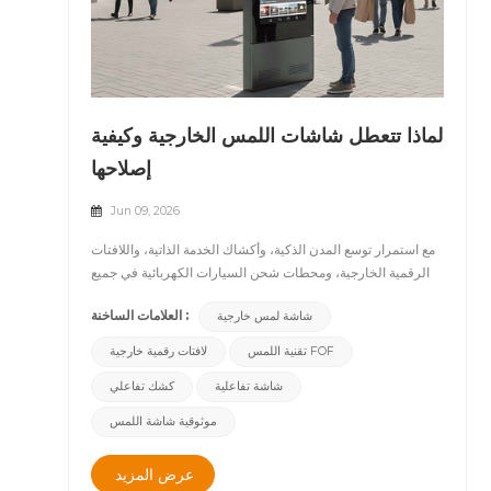
لماذا تتعطل شاشات اللمس الخارجية وكيفية
إصلاحها
Jun 09, 2026
مع استمرار توسع المدن الذكية، وأكشاك الخدمة الذاتية، واللافتات
الرقمية الخارجية، ومحطات شحن السيارات الكهربائية في جميع
أنحاء العالم، أصبحت خاصية اللمس التفاعلي مطلبًا أساسيًا لأنظمة
العلامات الساخنة :
شاشة لمس خارجية
العرض الحديثة. ومع ذلك، في العديد من التطبيقات العملية، يظل
جهاز العرض نفسه موثوقًا لسنوات، بينما يصبح نظام شاشة اللمس
تقنية اللمس FOF
لافتات رقمية خارجية
أحد أكثر مصادر الأعطال شيوعًا.يمكن أن تؤثر مشكلات مثل اللمس
شاشة تفاعلية
كشك تفاعلي
الوهمي، وانحراف اللمس، والمناطق الميتة، وبطء الاستجابة،
والفشل الكامل لشاشة اللمس في البيئات ذات درجات الحرارة
موثوقية شاشة اللمس
العالية بشكل كبير على تجربة المستخدم، وتزيد من تكاليف
الصيانة، وتقلل من وقت تشغيل المعدات.بصفتها شركةً رائدةً في
عرض المزيد
تصنيع حلول العرض الرقمي الخارجي، تتمتع CNLC بخبرةٍ واسعةٍ