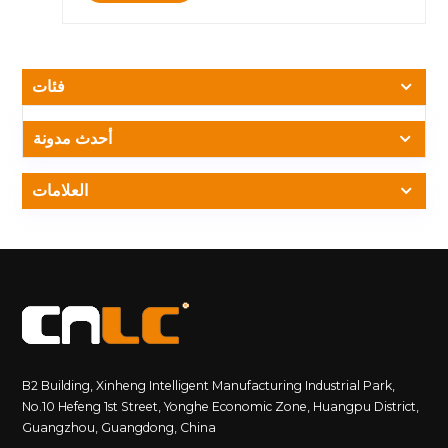
في خدمة مشاريع المدن الذكية، ومراكز النقل، ومتاجر التجزئة،
وبنية شحن المركبات الكهربائية. ولمعالجة التحديات الشائعة التي
تواجه شاشات اللمس الخارجية، تستخدم CNLC تقنية اللمس
المتقدمة FOF (FPC on Film) وعمليات تصنيع دقيقة لضمان
فئات
أقصى قدر من موثوقية شاشات اللمس وأدائها على المدى
الطويل. لماذا تُعد شاشات اللمس الخارجية أكثر عرضة
للعطل؟ بالمقارنة مع شاشات العرض الداخلية، تعمل شاشات
أحدث مدونة
اللمس الخارجية في بيئات أقسى بكثير. فالتعرض المستمر لأشعة
الشمس المباشرة، ودرجات الحرارة القصوى، والرطوبة، والمطر،
العلامات
والغبار، والكهرباء الساكنة، والتداخل الكهرومغناطيسي، كلها
عوامل تؤثر بشكل مباشر على نقل إشارات اللمس والتعرف
عليها.يزداد التحدي صعوبةً بالنسبة لشاشات اللمس كبيرة الحجم،
بما في ذلك الشاشات التفاعلية بقياسات 55 بوصة، و65 بوصة، و75
بوصة، و86 بوصة، و98 بوصة. فمع ازدياد حجم الشاشة، تصبح دوائر
اللمس أكثر تعقيدًا، مما يتطلب مستويات أعلى من استقرار
الإشارة، ودقة التصنيع، ومقاومة التداخل.ارتفاع درجة الحرارة:
التحدي الأكبر لشاشات اللمس الخارجيةيركز العديد من المشترين
على سطوع الشاشة وأنظمة التبريد عند تقييم اللافتات الرقمية
B2 Building, Xinheng Intelligent Manufacturing Industrial Park,
الخارجية. ومع ذلك، يمكن أن تكون درجة الحرارة المرتفعة بنفس
No.10 Hefeng 1st Street, Yonghe Economic Zone, Huangpu District,
القدر من الأهمية لأداء شاشة اللمس.تحت أشعة الشمس المباشرة
Guangzhou, Guangdong, China
في فصل الصيف، يمكن أن تتجاوز درجة حرارة سطح شاشة اللمس