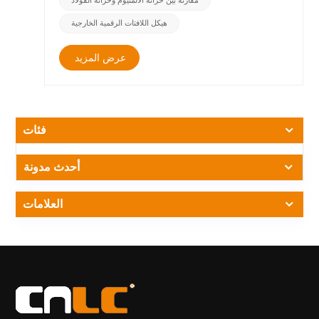
الأساسي لنظام العرضيشكل الهيكل الأساسي للشاشة بأكملها.
مقارنة بين خزانة الألمنيوم وخزانة الفولاذ
فهو يضم المكونات الإلكترونية الداخلية، ويحمي النظام من العوامل
هيكل اللافتات الرقمية الخارجية
البيئية الخارجية، ويلعب دورًا مهمًا في تبديد الحرارة، والاستقرار
الهيكلي، والعمر الافتراضي الإجمالي للمعدات. &nbsp; في صناعة
عرض المزيد
اللافتات الرقمية الخارجية، يُستخدم نوعان من مواد الخزائن بشكل
شائع: خزائن هيكلية من الألومنيوم خزائن من الفولاذ أو الصفائح
المعدنية إن فهم الاختلافات بين هذه المواد يمكن أن يساعد مُكاملِي
الأنظمة ومطوري المشاريع ومشغلي الإعلانات على اختيار مادة
أكثر موثوقية حلول العرض الخارجي. &nbsp; &nbsp; الاختلافات
فئات
الرئيسية بين خزائن الألمنيوم وخزائن الفولاذ &nbsp; تؤثر مادة
الخزانة بشكل مباشر على الأداء الحراري، ومقاومة التآكل، وكفاءة
التركيب، والمتانة طويلة المدى لأنظمة اللافتات الرقمية الخارجية.
أحدث مدونة
&nbsp; &nbsp; عامل خزانة من الألومنيوم خزانة من الفولاذ /
الصفائح المعدنية ميزة عملية تبديد الحرارة ممتاز. الموصلية
العلامات
الحرارية &asymp;237 واط/(م&middot;ك) انخفاض. الموصلية
الحرارية &asymp;50 واط/(م&middot;ك) يساعد تحسين نقل
الحرارة على تقليل درجة الحرارة الداخلية وإطالة عمر وحدات LED
وشاشات LCD مقاومة التآكل مقاومة طبيعية للتآكل بفضل طبقة
الأكسيد الواقية عرضة للصدأ بدون طبقة حماية مناسب للبيئات
الرطبة أو الممطرة أو الساحلية وزن خفيف الوزن، حواليأخف
بنسبة 50-60% من الفولاذ هيكل أثقل سهولة النقل والتركيب دقة
المعالجة دقة عالية من خلالقطاعات الألمنيوم والتصنيع باستخدام