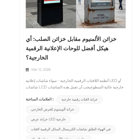
خزائن الألمنيوم مقابل خزائن الصلب: أي
هيكل أفضل للوحات الإعلانية الرقمية
الخارجية؟
Mar 12, 2026
أنظمة اللافتات الرقمية الخارجية - سواء شاشات إعلانية LED أو
شاشات LCD خارجية عالية السطوعيجب أن تعمل هذه الشاشات
بكفاءة عالية في البيئات الصعبة. وغالبًا ما يتم تركيبها في الشوارع
العلامات الساخنة :
خزانة لافتات رقمية خارجية
ومراكز النقل والمناطق التجارية ومواقع الإعلانات على جوانب
الطرق حيث تتعرض لـ درجات حرارة عالية، أمطار، رطوبة، غبار،
خزانة ألومنيوم للعرض الخارجي
وتشغيل مستمر على مدار الساعة طوال أيام الأسبوع. &nbsp;
خزانة عرض LED خارجية
عند اختيار معدات اللافتات الرقمية الخارجية، غالباً ما يركز
المشترون على مواصفات مثل السطوع، أو حجم الشاشة، أو تباعد
في الهواء الطلق شاشات الكريستال السائل الرقمية لافتات
البكسلومع ذلك، هناك عامل حاسم يتم تجاهله أحيانًا وهو الهيكل