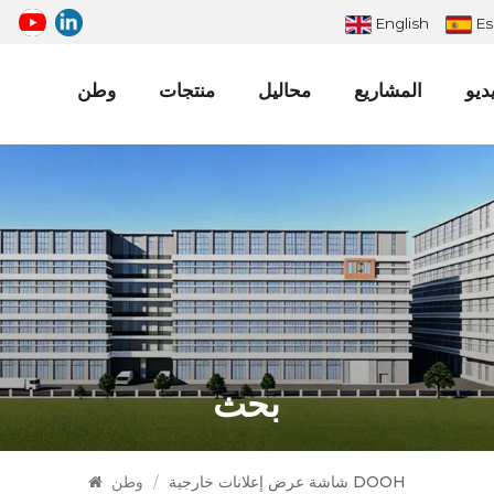
English
Es
ديو
المشاريع
محاليل
منتجات
وطن
لوحة الإعلانات الرقمية LED الخارجية
لوحة إعلانات LED كبيرة
بحث
شاشة عرض إعلانات خارجية DOOH
/
وطن