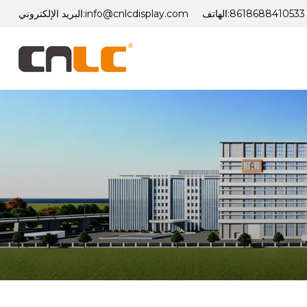
8618688410533
الهاتف:
info@cnlcdisplay.com
البريد الإلكتروني: