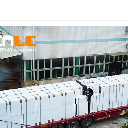
العالم 2026: كيف تحوّل شاشات العرض الرقمية الخارجية بتقنية LED/LCD حركة المشجعين إلى قيمة إعلانية للعلامة التجارية
دليل تركيب اللافتات الرقمية في المطارات: شاشة عرض LCD داخلية للمحطات ذات الحركة المرورية العالية
هل تحلّ تقنية LED محلّ تقنية LCD؟ لماذا تقود تقنيتا COB وMIP هذا التحوّل في السوق؟
هل تتحمل شاشات LCD الخارجية أشعة الشمس المباشرة فعلاً؟ اختبار الأشعة تحت الحمراء بقوة 800 واط/م² أثبت