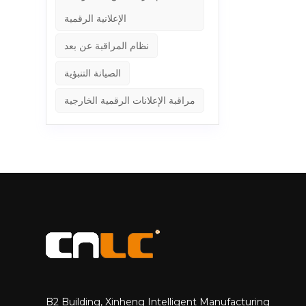
ل مشروع نقدمه. &nbsp;
الإعلانية الرقمية
يش صارمة للجودة واختبار الشيخوخة لمدة 72
نظام المراقبة عن بعد
ية برغوة واقية مقاس 10 سم، لتأمين كل التفاصيل للنقل
قمية ذكية. &nbsp; إضاءة
الصيانة التنبؤية
حضورها في جميع أنحاء آسيا وأوروبا، من خلال توفير حلول شاشات
LED عالية السطوع التي تجعل المدن تنبض بالحياة. وتشكل هذه التركيبات الجديدة في آسيا الوسطى خطوة أخرى إلى الأمام في إنشاء بيئات حضرية أكثر
مراقبة الإعلانات الرقمية الخارجية
B2 Building, Xinheng Intelligent Manufacturing