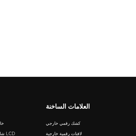
ذكاءً وإشراقًا واتصالاً. مدن أكثر إشراقًا. اتصالات أكثر ذكاءً. CNLC - شريكك الموثوق في تكنولوجيا العرض الخارجي. &nbsp;
العلامات الساخنة
كشك رقمي خارجي
شاشة 
لافتات رقمية خارجية
شاش