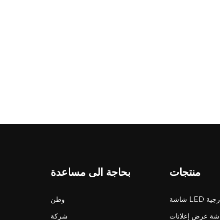
التشغيل المستقر في جميع الظروف. يعكس كل اختيار تصميمي سعي CNLC لتحقيق الأداء طويل الأمد والتميز البصري في ك
كل شحنة تحكي قصة الدقة والشغف &nbsp; قبل مغادرة المصنع، تخضع كل لوحة إعلانية لعمليات تفت
ساعة لضمان الاستقرار الأمثل وأداء الصورة. بمجرد الموافقة، يتم تعبئة اللوحات الإعلانية بعنا
لمسافات طويلة. يمثل رحيل كل شاحنة لحظة فخر - رمزًا لحرفية CNLC ومهمتنا المستمرة لإضاءة المدن من خلال شاشات ر
آسيا الوسطى وما وراءها &nbsp; مع كل شحنة، تواصل شركة CNLC توسيع نطاق 
منتجات
بحاجة الى مساعدة
LED خارجية
وطن
ة عرض إعلانات LCD
شركة