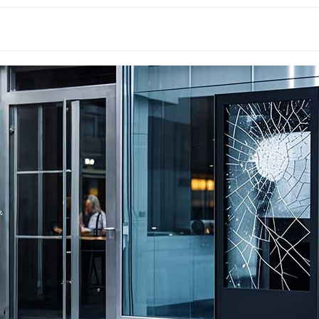
العالم 2026: كيف تحوّل شاشات العرض الرقمية الخارجية بتقنية LED/LCD حركة المشجعين إلى قيمة إعلانية للعلامة التجارية
دليل تركيب اللافتات الرقمية في المطارات: شاشة عرض LCD داخلية للمحطات ذات الحركة المرورية العالية
هل تحلّ تقنية LED محلّ تقنية LCD؟ لماذا تقود تقنيتا COB وMIP هذا التحوّل في السوق؟
هل تتحمل شاشات LCD الخارجية أشعة الشمس المباشرة فعلاً؟ اختبار الأشعة تحت الحمراء بقوة 800 واط/م² أثبت