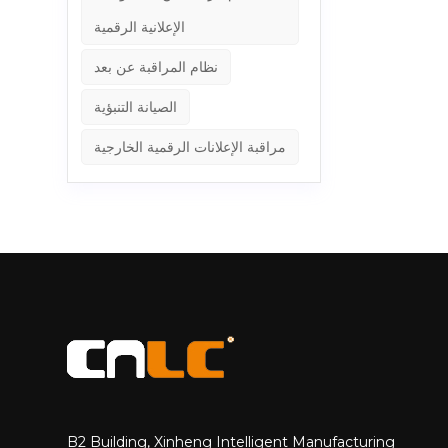
IK10: زجاج مزدوج الطبقة مغلفة للحصول على أقصى قدر من المقاومة للتأثير والوقاية من التحطيم. غلاف الألومنيوم متين لتعزيز الاستقرار الهيكلي
الإعلانية الرقمية
ة الداخلية
نظام المراقبة عن بعد
صميم مقاوم للطقس
IK10 تعتبر شاشات LCD الخارجية
الصيانة التنبؤية
CNLC IK10 مثالية لمختلف البيئات العالية والعامة ، بما في ذلك: &nbsp; 1⃣ محطات النقل العام: يضمن عرض المعلومات الواضحة في
لاعب وأماكن الأحداث في الهواء الطلق:
مراقبة الإعلانات الرقمية الخارجية
nbsp; &n. كيفية اختيار
شاشة LCD في الهواء الطلق معتمدة من IK10 عند اختيار شاشة LCD خارجية IK10 ، فكر في هذه العوامل: الشهادة الرسمية: تأكد من اجتياز المنتج
ت الإطارات
 الطلق ، مثل
 LCD في الهواء الطلق لمقاومة التخريب والأضرار العرضية والمخاطر البيئية. تجمع
شاشات LCD في الهواء الطلق المعتمدة من CNLC IK10 زجاج مقسى مغلفة، أ غلاف الألومنيوم متين، و نظام التبريد المتقدم لضمان أداء طويل الأجل
ء الطلق الممتازة مع حماية IK10 ، الثقة CNLC لتقديم المتانة والاستقرار والأداء البصري
B2 Building, Xinheng Intelligent Manufacturing