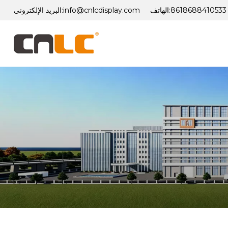
8618688410533
الهاتف:
info@cnlcdisplay.com
البريد الإلكتروني: