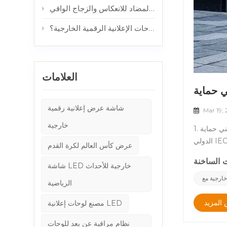
كيفية الحصول على شاشات عرض خارجية قابلة للقراءة تحت أشعة الشمس: دور الزجاج المضاد للانعكاس والزجاج الواقي
خزائن الألمنيوم مقابل خزائن الصلب: أي هيكل أفضل للوحات الإعلانية الرقمية الخارجية؟
العلامات
شاشة عرض إعلانية رقمية
Mar 19,
خارجية
1. ماذا تعني حماية IK10 لشاشات LCD في الهواء الطلق؟ يقيس تصنيف IK (حماية التأثير) مدى مقاومة العلبة الآثار الميكانيكية الخارجية. حدده المعيار
الدولي IEC 62262 (EN 62262) ، يتراوح هذا التصنيف من IK00 ل IK10، مع الأعداد الأعلى التي تشير إلى حماية أقوى. &nbsp; معيار IK10: يمكن أن
عرض كأس العالم لكرة القدم
تصمد أمام تأثير 20 جول، أي ما يعادل أ انخفض كائن 5 كجم من 40 سم. IK10 هو أعلى تصنيف حماية لأجهزة مثل لافتات رقمية في الهواء الطلق وعرض
الإعلانات. &nbsp; 2. لماذا تحتاج العروض الرقمية في الهواء الطلق إلى حماية IK10؟ &nbsp; تتعرض اللافتات الرقمية الخارجية باستمرار لمخاطر
شاشة LED خارجية للأحداث
 أو المعدات
الرياضية
جاج معتمد من IK10 الفوائد
لحد من خطر
المزيد
مصنع لوحات إعلانية LED
n. شاشات LCD في الهواء الطلق من CNLC IK10 شاشات LCD في الهواء الطلق في CNLC تم تجهيزها زجاج مقسى
نظام مراقبة عن بعد للوحات
أثير الفائقة للموثوقية على المدى الطويل. &nbsp; الميزات الرئيسية لشاشة LCD الخاصة بـ CNLC مع حماية