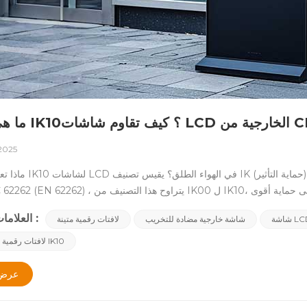
 2025
العلامات الساخنة :
شاشة خارجية مضادة للتخريب
لافتات رقمية متينة
 التي ألقاها ، أو أفعال الأذى. التأثير العرضي: الاصطدام مع المشاة أو الدراجات
لافتات رقمية خارجية مع IK10
الرياضية. المخاطر البيئية: البرد ، الحطام الطائر ، أو الرياح القوية. &nbsp; &nbsp; توفر شاشة LCD في الهواء الطلق مع ز
ثقيلة.✅ مادة زجاجية أقوى تقلل من تكاليف الإصلاح.✅ تحسين السلامة عن طريق ا
عرض 
الزجاج المحط. &bsp; 3
مصفوفة بالرقم IK10، ضمان مقاومة الت