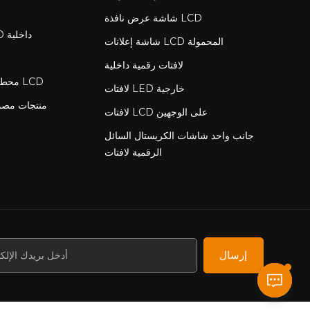
شاشة عرض نافذة LCD
لافتات رقمية LCD داخلية
شاشة إعلانات LCD المحمولة
لافتات رقمية داخلية
محطة شحن مع شاشة LCD
لافتات LED خارجية
منتجات مص
لافتات LCD على الوجهين
جانب واحد شاشات الكريستال السائل
الرقمية لافتات
إرسال