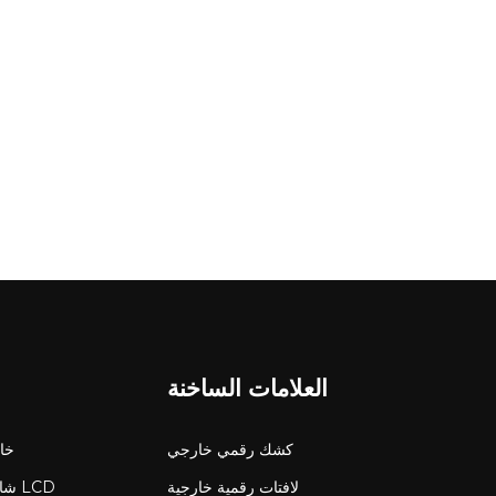
ومقاومة التآكل. تصميم الإطار الوقائي أن يقلل من التعرض 
الذي تم التحقق منه. المواد الزجاجية: إعطاء الأولوية ز
المعززة لتقليل التعرض للزجاج. الشركة
المتفوق. &nbsp; ➡ اتصال CNLC اليوم لمعرفة المزيد عن شاشات LCD في الهواء الطلق المقاومة للمخبة!
العلامات الساخنة
كشك رقمي خارجي
شاشة 
لافتات رقمية خارجية
شاش