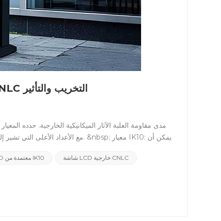
ما هي حماية IK10؟ كيف تقاوم شاشات LCD الخارجية من CNLC التخريب والتأثير
شاشة LCD خارجية CNLC
شاشة LCD معتمدة من IK10
محتملة ، مثل: التخريب: الإضرابات المتعمدة ، أو الأشياء
التالية: ✅ المتانة المعززة ضد الأضرار المتعمدة والآثار ال