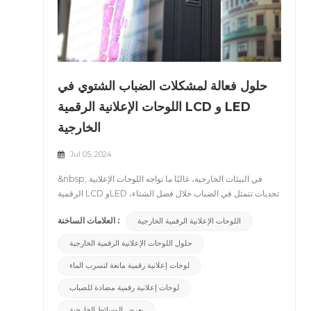
حلول فعالة لمشكلات الضباب الشتوي في
اللوحات الإعلانية الرقمية LCD و LED
الخارجية
Jul 05, 2024
&nbsp; في البيئات الخارجية، غالبًا ما تواجه اللوحات الإعلانية
الرقمية LCD وLED تحديات تتمثل في الضباب خلال فصل الشتاء،
مما يؤثر على وضوح الرؤية وموثوقية الجهاز على المدى الطويل.
العلامات الساخنة :
اللوحات الإعلانية الرقمية الخارجية
تتعمق هذه المقالة في الحلول الاحترافية لمساعدتك على إدارة هذه
المشكلة بفعالية، مما يضمن أداء اللوحات الإعلانية الرقمية الخارجية
حلول اللوحات الإعلانية الرقمية الخارجية
بشكل جيد للغاية حتى في ظروف الشتاء القاسية. &nbsp; نظام
لوحات إعلانية رقمية مانعة لتسرب الماء
تدوير الهواء وتكنولوجيا الإدارة الحرارية نظام دوران الهواء: تتميز
اللوحات الإعلانية الرقمية الخارجية لـ CNLC بفتحات سحب وعادم
لوحات إعلانية رقمية مضادة للضباب
مصممة لضمان تدفق الهواء بسلاسة في الداخل والخارج. ولا يساعد
ذلك في التخلص من الهواء الرطب فحسب، بل يقلل أيضًا من
يعرض الوسائط الخارجية