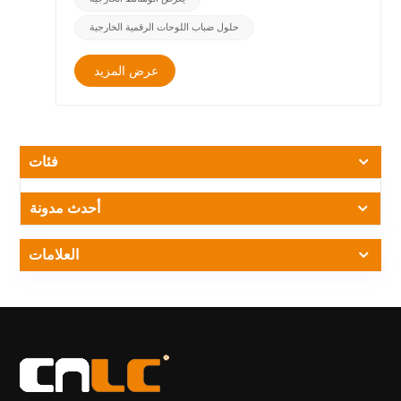
التأثيرات البيئية على أداء الشاشة، ويحافظ على صور واضحة
حلول ضباب اللوحات الرقمية الخارجية
ومستقرة. &nbsp; تكنولوجيا الإدارة الحرارية: تعمل قناة الهواء
الأمامية الفريدة الموجودة أسفل زجاج الشاشة على تبديد الحرارة
عرض المزيد
المتولدة بكفاءة إلى الأعلى، مما يمنع تراكم الحرارة حول الشاشة.
يمنع هذا التصميم بشكل فعال تكون الضباب ويقلل بشكل كبير من
الفروق في درجات الحرارة الداخلية والخارجية، مما يعزز الأداء
الخارجي للوحات الإعلانية الرقمية الخاصة بـ CNLC في ظروف
الشتاء القاسية. &nbsp; تصميم فعال مقاوم للماء واختيار المواد
فئات
&nbsp; يعد اختيار منتجات اللوحات الإعلانية الرقمية الخارجية ذات
الأداء الممتاز المقاوم للماء ومقاومة الطقس أمرًا بالغ الأهمية.
تصميم مدروس مع مقاطع ألومنيوم محكمة الغلق ومواد عالية
أحدث مدونة
الجودة مثل موانع تسرب السيليكون المقاومة للماء تمنع بشكل
فعال دخول بخار الماء، وبالتالي تقلل مخاطر الضباب. &nbsp;
العلامات
مزايا الزجاج الرقائقي &nbsp; تستخدم لوحاتنا الإعلانية الرقمية
الخارجية تقنية الزجاج الرقائقي، وتتميز بهياكل زجاجية متقدمة مع
طبقات داخلية ومواد مانعة للتسرب متخصصة. ويمنع هذا بشكل
فعال دخول بخار الماء إلى الجزء الداخلي من الزجاج، مما يقلل
بشكل كبير من خطر تكون الضباب بسبب الهواء الرطب. علاوة
على ذلك، تساعد خصائص العزل الحراري الممتازة للزجاج
الرقائقي على تقليل الفروق في درجات حرارة السطح، وبالتالي
منع تكوين التكثيف في ظروف الشتاء وضمان التشغيل المستقر