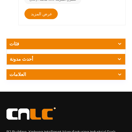
اللهب الاستثنائي في لوحات PCB، مما يمنع حدوث الحرائق بشكل
فعال.&nbsp;المواد المقاومة للهب بتصنيف UL94 V-0: خضعت
عرض المزيد
مواد لوحة PCB الخاصة بنا لاختبارات UL94 V-0 الصارمة. وهذا
يعني أن المادة ستنطفئ خلال 10 ثوانٍ بعد إزالة مصدر الإشعال،
ولن تتساقط أي جزيئات مشتعلة، مما يضمن عدم انتشار
اللهب.&nbsp;&nbsp;شهادة الجودة الصارمة: منتجاتنا ليست
معتمدة وفقًا لمعايير UL94 V-0 فحسب، بل تلبي أيضًا معايير
فئات
السلامة الدولية المختلفة، مما يضمن التشغيل الآمن والمستقر في
مجموعة واسعة من البيئات.&nbsp;ما هو تصنيف مثبطات اللهب
أحدث مدونة
UL94 V-0؟&nbsp;UL94 هو معيار القابلية للاشتعال للمواد
البلاستيكية المستخدمة على نطاق واسع في المعدات الإلكترونية.
يعد V-0 واحدًا من أعلى التصنيفات، مما يشير إلى أن المادة تتمتع
العلامات
بمستوى عالٍ جدًا من تثبيط اللهب.&nbsp;معايير اختبار UL94 V-
0: في الاختبار، يجب أن تنطفئ المادة نفسها خلال 10 ثوانٍ بعد
إشعالها ويجب ألا تنتج أي قطرات مشتعلة. يضمن هذا المعيار أن
المادة يمكن أن تمنع الحرائق بشكل فعال حتى في البيئات ذات
درجة الحرارة العالية.&nbsp;&nbsp;التطبيقات: يتم استخدام
المواد ذات التصنيف V-0 بشكل شائع في الأجهزة الإلكترونية
والمرافق العامة التي تتطلب معايير أمان عالية، مثل شاشات
LED، وأجهزة الكمبيوتر، وإلكترونيات السيارات، وما إلى ذلك، مما
يضمن قدرة المعدات على منع انتشار اللهب بشكل فعال في حالة
B2 Building, Xinheng Intelligent Manufacturing Industrial Park,