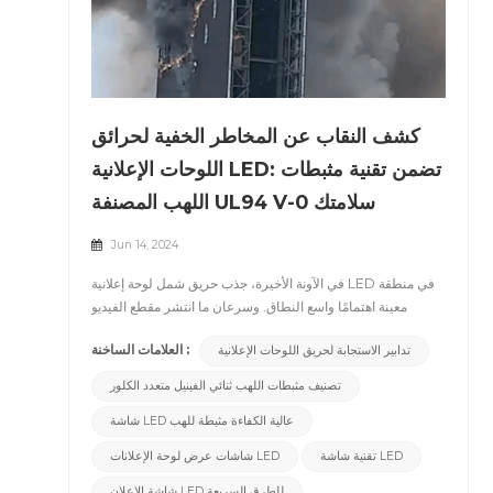
كشف النقاب عن المخاطر الخفية لحرائق
اللوحات الإعلانية LED: تضمن تقنية مثبطات
اللهب المصنفة UL94 V-0 سلامتك
Jun 14, 2024
في الآونة الأخيرة، جذب حريق شمل لوحة إعلانية LED في منطقة
معينة اهتمامًا واسع النطاق. وسرعان ما انتشر مقطع الفيديو
الخاص بالحادثة على نطاق واسع، مما أثار قلق الجمهور بشأن أداء
العلامات الساخنة :
تدابير الاستجابة لحريق اللوحات الإعلانية
السلامة لشاشات LED. وقد سلط هذا الحادث الضوء على مسألة
تثبيط اللهب في شاشات LED. باعتبارنا شركة ملتزمة بمعايير
تصنيف مثبطات اللهب ثنائي الفينيل متعدد الكلور
السلامة العالية، تستخدم منتجاتنا مواد مثبطة للهب ذات تصنيف
شاشة LED عالية الكفاءة مثبطة للهب
UL94 V-0، خاصة في لوحات PCB، مما يوفر للمستخدمين خيارًا
أكثر أمانًا وموثوقية. &nbsp;لمعالجة مخاطر الحريق المرتبطة
تقنية شاشة LED
شاشات عرض لوحة الإعلانات LED
بشاشات LED، قامت شركتنا بتطوير شاشة LED تستخدم مواد
مقاومة للهب ذات تصنيف UL94 V-0، مع التركيز على تثبيط
شاشة الإعلان LED للطرق السريعة