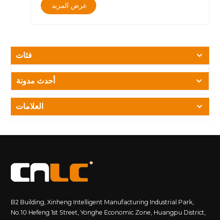
عرض المزيد
صُممت شاشات LCD العمودية من النوع Y خصيصًا لتلبية هذه
المتطلبات. أداء عرض عالي الجودة لوحة LCD صناعية فائقة
الوضوح بدقة 4K مع إعادة إنتاج ألوان دقيقة إضاءة خلفية LED
عالية السطوع تصل إلى 700 شمعة/م²مما يضمن رؤية واضحة في
بيئات الإضاءة المحيطة العالية الداخلية زاوية رؤية واسعة، تسمح
فئات
للركاب بمشاهدة المحتوى بوضوح من اتجاهات متعددة تشغيل
مستقر وموثوق مصمم للتشغيل المستمر على مدار الساعة طوال
أيام الأسبوع في الأماكن العامة لوحة LCD صناعية مزودة بهيكل
أحدث مدونة
تبديد حرارة من الألومنيوم عالي الكفاءة مستوى الحماية IP5X
لمقاومة الغبار في بيئات المحطات الطرفية المعقدة تصميم بنطاق
العلامات
جهد واسع لأداء مستقر في ظل ظروف طاقة متغيرة المزايا
الهيكلية والتصميمية هيكل على شكل حرف Y يوازن بين الاستقرار
والجماليات البصرية مواد خفيفة الوزن وعالية المتانة لتسهيل
التركيب والنقل تصميم بسيط يندمج بسلاسة مع التصميمات
الداخلية الراقية للمطارات.تحديات التركيب في مشاريع اللافتات
الرقمية بالمطارات بالمقارنة مع المنشآت الداخلية أو التجارية
التقليدية، فإن مشاريع المطارات تفرض قيودًا وتحديات
إضافية.تضمنت التحديات الرئيسية في هذا المشروع ما يلي:
أرضيات رخامية مصقولة تتطلب حماية سطحية صارمة تزيد بنية
B2 Building, Xinheng Intelligent Manufacturing Industrial Park,
الأرضية المعقدة متعددة الطبقات من صعوبة التركيب يؤثر سمك
No.10 Hefeng 1st Street, Yonghe Economic Zone, Huangpu District,
الخرسانة المحدود على حلول التثبيت تداخل حديد التسليح أثناء