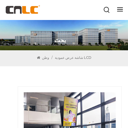
بحث
شاشة عرض عمودية LCD
/
وطن