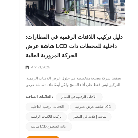
دليل تركيب اللافتات الرقمية في المطارات:
شاشة عرض LCD داخلية للمحطات ذات
الحركة المرورية العالية
Apr 21, 2026
بصفتنا شركة مصنعة متخصصة في حلول عرض اللافتات الرقمية,
شاشة عرض cnlc التركيز ليس فقط على أداء المنتج ولكن أيضًا
على النشر في العالم الحقيقي في بيئات معقدة.مؤخراً، شاشة
العلامات الساخنة :
اللافتات الرقمية في المطار
عرض عمودية من نوع Y LCD تم نشر النظام بنجاح في مشروع
مطار رئيسي. وبالمقارنة مع السيناريوهات التجارية المعتادة،
شاشة عرض عمودية LCD
اللافتات الرقمية الداخلية
تتطلب بيئات المطارات معايير أعلى في الأداء والاستقرار وظروف
شاشة إعلانية في المطار
تركيب اللافتات الرقمية
التركيب. وشمل هذا المشروع تسليم المنتج، والتركيب في الموقع،
وتشغيل النظام.مصمم لتطبيقات اللافتات الرقمية المتطورة في
شاشة LCD عالية السطوع
المطارات Aتتطلب بيئات المطارات أداءً ممتازًا للشاشات،
وموثوقية طويلة الأمد، وتكاملًا سلسًا مع التصميم المعماري. وقد