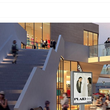
العالم 2026: كيف تحوّل شاشات العرض الرقمية الخارجية بتقنية LED/LCD حركة المشجعين إلى قيمة إعلانية للعلامة التجارية
دليل تركيب اللافتات الرقمية في المطارات: شاشة عرض LCD داخلية للمحطات ذات الحركة المرورية العالية
هل تحلّ تقنية LED محلّ تقنية LCD؟ لماذا تقود تقنيتا COB وMIP هذا التحوّل في السوق؟
هل تتحمل شاشات LCD الخارجية أشعة الشمس المباشرة فعلاً؟ اختبار الأشعة تحت الحمراء بقوة 800 واط/م² أثبت