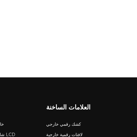
العلامات الساخنة
كشك رقمي خارجي
شاشة 
لافتات رقمية خارجية
شاش