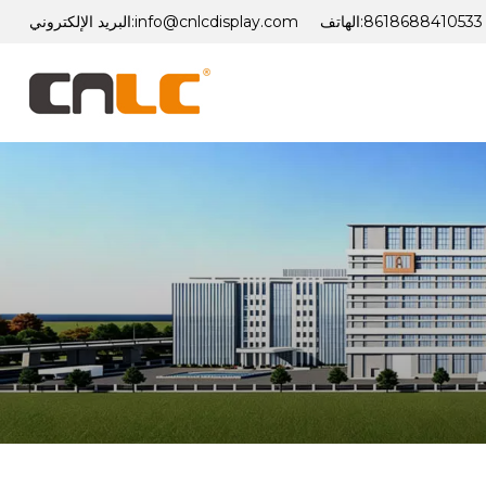
8618688410533
الهاتف:
info@cnlcdisplay.com
البريد الإلكتروني: