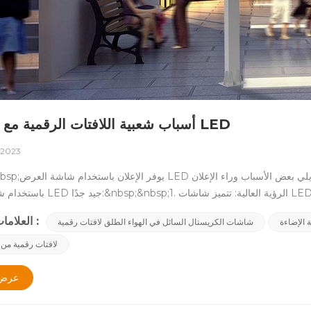
أسباب شعبية اللافتات الرقمية مع شاشات LED
 2023
&nbsp;&nbsp;يوفر الإعلان باستخدام شاشة العر
باستخدام شاشة عرض LED جيد جدًا:&nbsp;&nbsp;1. الرؤية العالية: تت
حتى في ضوء الشمس الساطع. وهذا يضمن أن رسالتك تبرز وتجذب الناس.&nbsp;2. المرونة والديناميكية: تتيح شاشات LED 
العلامات الساخنة :
 الإضاءة
شاشات الكريستال السائل في الهواء الطلق لافتات رقمية
و وحتى النص المتحرك، مما يجعل رسالتك أكثر لفتًا للانتباه وجاذبية. وهذا يس
حملاتك الإعلانية أكثر إبداعًا وتفاعلًا.&nbsp;3.الاستدامة: تتميز شاشات LED بأنها موفرة للطا
لافتات رقمية من ا
هذا يعني أنه يمكنك توفير التكاليف على المدى الطويل وأنه يتعين عليك إجراء ال
عرض 