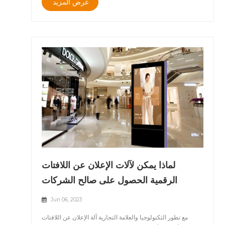
عرض المزيد
ونظام التسخين المسبق. لا يهم في الصيف أو الشتاء، لدينا
شاشات الكريستال السائل يمكن عرض عمل مستقر و بدون تأثير
بسبب تقلبات درجات الحرارة. سواء المحلات التجارية هي على
طول الشارع، في منطقة الانتظار في المحطة أو الملعب،لدينا
شاشة LCD في الهواء الطلق جذب انتباه الجمهور دون عناء.
&nbsp; &nbsp; &nbsp; Iمن أجل حل مشكلة الانعكاس
والتداخل في البيئة الخارجية، السطوع العالي في
الخارج&nbsp;شاشة LCD مجهزة بطبقة احترافية مضادة
للانعكاس ومضادة للانعكاس&nbsp;تكنولوجيا التدخل الضوئي.
يمكن لهذه التقنيات أن تقلل بشكل فعال من انعكاس ضوء
الشمس، وتوفر رؤية أفضل لشاشة LCD، تأكد من أن وسائط
محتوىهي واضحة للعيان، و مواجهة أشعة الشمس المباشرة، عملاء
يمكن التقاطها بسهولة الجميع التفاصيلق من المنتج المعلن عنه.
لماذا يمكن لآلات الإعلان عن اللافتات
الرقمية الحصول على صالح الشركات
Jun 06, 2023
مع تطور التكنولوجيا والعلامة التجارية آلة الإعلان عن اللافتات