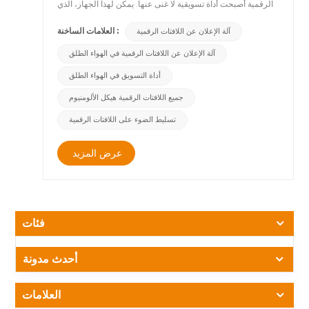
الرقمية أصبحت أداة تسويقية لا غنى عنها. يمكن لهذا الجهاز، الذي
يعتمد على شاشات العرض الرقمية وتكنولوجيا الإنترنت، أن يساعد
العلامات الساخنة :
آلة الإعلان عن اللافتات الرقمية
الشركات على التواصل بشكل أفضل مع العملاء، وتعزيز الوعي
بالعلامة التجارية، وتعزيز مبيعات المنتجات.&nbsp;&nbsp;بادئ
آلة الإعلان عن اللافتات الرقمية في الهواء الطلق
ذي بدء، تتمتع آلات الإعلان عن اللافتات الرقمية بمؤثرات بصرية
أداة التسويق في الهواء الطلق
جيدة وقدرات عرض الإعلانات. يمكن لآلات الإعلان عن اللافتات
الرقمية تقديم محتوى إعلاني من خلال شاشات عالية الوضوح وصور
جميع اللافتات الرقمية هيكل الألومنيوم
حية ومقاطع فيديو ديناميكية، مما يجعل الإعلان أكثر حيوية وبديهية
وجاذبية. بالإضافة إلى ذلك، تستخدم آلة الإعلان عن اللافتات
تسليط الضوء على اللافتات الرقمية
الرقمية شاشة عرض دوارة، والتي يمكنها تحديث محتوى الإعلان
باستمرار، والتأكد من أن التجربة البصرية للجمهور جديدة، وتعزيز
عرض المزيد
جاذبية الإعلان وجاذبيته.&nbsp;&nbsp;ثانيًا، يمكن لآلات الإعلان
عن اللافتات الرقمية أيضًا أن تحقق المزيد من الأرباح والفوائد
للشركات. تكلفة التسليم لآلة الإعلان عن اللافتات الرقمية منخفضة
نسبيًا، ويمكنها تحقيق التسليم المستهدف، والذي يمكنه الوصول
بدقة إلى الجمهور المستهدف وتحسين معدل التعرض ومعدل
فئات
تحويل الإعلانات. وفي الوقت نفسه، يمكن لآلات الإعلان عن
اللافتات الرقمية توسيع الوعي بالعلامة التجارية وجذب المزيد من
أحدث مدونة
العملاء المحتملين من خلال وضعها في مناطق ذات حركة مرور
عالية مثل المتاجر التجارية أو مراكز التسوق، وبالتالي جلب المزيد
من فرص المبيعات والإيرادات.&nbsp;&nbsp;أخيرًا، تتميز آلة
العلامات
الإعلان عن اللافتات الرقمية أيضًا بخصائص الذكاء والتفاعل. يمكن