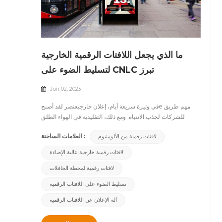
ما الذي يجعل اللافتات الرقمية الخارجية
لتسليط الضوء على CNLC تبرز
Jun 02, 2023
في وتيرة سريعة أيام، إعلان خارجيعنصر لقد أصبحe مهم طريق
للشركات لجذب الانتباه. ومع ذلك، التقليدية في الهواء الطلق
إعلانات شاشات الكريستال السائل غالبًا ما تظهر الشاشة باهتة
العلامات الساخنة :
لافتات رقمية من الألومنيوم
بسبب icom.mpact ضوء الشمس ولا يستطيع نقل المعلومات
بشكل فعال. لكن الآن، نحن فخورون بإطلاق شاشة LCD خارجية
لافتات رقمية خارجية عالية الإضاءة
عالية السطوع مصنوعة من الألومنيوم، مع لأقصى حد سطوع عالية
لافتات رقمية لمحطة الحافلات
والرؤية تحت ضوء الشمسدع علامتك التجارية تتألقs في الهواء
الطلق. &nbsp; &nbsp; ال إضاءة عالية في الخارج عرض
تسليط الضوء على اللافتات الرقمية
شاشات الكريستال السائل من CNLC يعتمد تقنية الإضاءة الخلفية
المتقدمة عالية السطوع، مما يضمن ذلك يحفظ مشرق وواضح
آلة الإعلان عن اللافتات الرقمية
الصور (أو مقاطع الفيديو)&nbsp;تحت ضوء الشمس القوي. في
نفس الوقت، منتجنا مجهز بنظام تبديد الحرارة ذو الكفاءة العالية