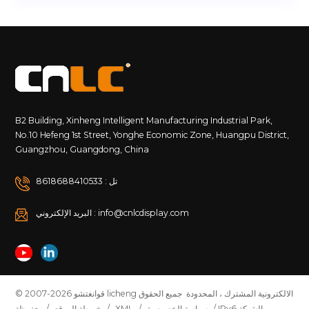
لآلة الإعلان عن اللافتات الرقمية لمس الشاشة، ومسح الكود ثنائي
الأبعاد والطرق التفاعلية الأخرى للتفاعل مع الجمهور، وتحسين
التفاعل بين الإعلان والجمهور. بالإضافة إلى ذلك، يمكن لآلات
الإعلان عن اللافتات الرقمية أيضًا تحقيق التعرف الذكي على
خصائص الجمهور وردود الفعل من خلال التعرف على الوجه
والتحليل السلوكي والتقنيات الأخرى، لتوفير خدمات وتسويق أكثر
دقة للشركات.
https://www.cnlcdisplay.com/&nbsp;&nbsp;باختصار،
B2 Building, Xinheng Intelligent Manufacturing Industrial Park,
تتمتع آلة الإعلان عن اللافتات الرقمية بتأثير بصري جيد، ويمكن أن
No.10 Hefeng 1st Street, Yonghe Economic Zone, Huangpu District,
تحقق المزيد من الأرباح والفوائد للشركات، مع خصائص ذكية
Guangzhou, Guangdong, China
وتفاعلية، وهذه أسباب مهمة للشركات لاختيار آلة الإعلان عن
اللافتات الرقمية.
تل : 8618688410533
البريد الإلكتروني : info@cnlcdisplay.com
© 2007-2026 قوانغتشو licheng الالكترونية المشترك ، المحدودة جميع الحقوق
/ IPv6 الشبكة
سياسة الخصوصية
/
XML
/
خريطة الموقع
محفوظة /