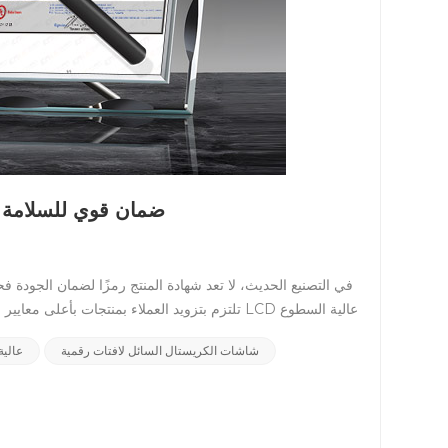
شاشة LCD عالية السطوع CNLC تحقق شهادة UL: ضمان 
في التصنيع الحديث، لا تعد شهادة المنتج رمزًا لضمان الجود
شاشات الكريستال السائل لافتات رقمية
شاشة LCD
على جودة المنتج فحسب، بل أيضًا التزامًا تجاه عملائ