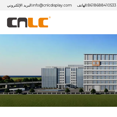
8618688410533
الهاتف:
info@cnlcdisplay.com
البريد الإلكتروني: