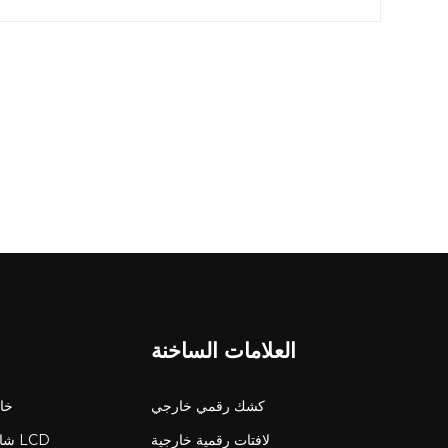
العديد من الصناعات والعملاء عاملاً حاسمًا في قرارات الشراء.
والمتانة ومقاومة الحريق لضمان أداء موثوق به في بيئات 
هي علامة أمان معترف بها عالميًا تعمل على تعزيز ثقة العملاء بع
مدعومة باختبارات وعمليات ص
للمنتجات. معتمد منتجات سي ان ال سي تلبية المعايير البيئية
المنتجات المعتمدة المعايير أثناء الإنتاج فحسب، بل تتلقى أي
منتج يلبي متطلبات السلامة الصارمة ويقدم أداءً
ستستمر في الابتكار وضمان الجودة، وتزويد العمل
عن موقعنا شاشة LCD عالية السطوع م
العلامات الساخنة
كشك رقمي خارجي
شاشة 
لافتات رقمية خارجية
شاش