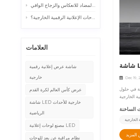
كيفية الحصول على شاشات عرض خارجية قابلة للقراءة تحت أشعة الشمس: دور الزجاج المضاد للانعكاس والزجاج الواقي
خزائن الألمنيوم مقابل خزائن الصلب: أي هيكل أفضل للوحات الإعلانية الرقمية الخارجية؟
العلامات
شاشة عرض إعلانية رقمية
خارجية
Dec 19,
صة في حلول
عرض كأس العالم لكرة القدم
ة والسلامة. نحن فخورون بأن نعلن أن لدينا شاشة LCD عالية السطوع
شاشة LED خارجية للأحداث
معترف بها عالميًا، مما يضمن حصول العملاء على تجربة منتج أكثر
هي شهادة UL؟&nbsp;UL (مختبرات الضامنين) هي منظمة اعتماد خارجية معترف بها عالميًا تركز على اختبار سلامة المنتجات
الرياضية
لحصول على شهادة ماي لا يعد ذلك تأكيدًا
 الخارجية
مصنع لوحات إعلانية LED
ا منتجات UL
CNLC&nbsp;الاعتراف بالسوق العالميةشهادة UL وهو معترف به على نطاق واسع دوليًا، خاصة في أمريكا الشمالية وأوروبا، حيث يعتبره
المزيد
نظام مراقبة عن بعد للوحات