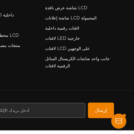
شاشة عرض نافذة LCD
لافتات رقمية LCD داخلية
شاشة إعلانات LCD المحمولة
لافتات رقمية داخلية
محطة شحن مع شاشة LCD
لافتات LED خارجية
منتجات مص
لافتات LCD على الوجهين
جانب واحد شاشات الكريستال السائل
الرقمية لافتات
إرسال