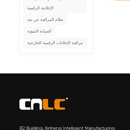
المية.تعزيز
الإعلانية الرقمية
رم للسلامة الكهربائية
اءشهادة UL
نظام المراقبة عن بعد
جات معتمدة،
 الأداء البيئي
الصيانة التنبؤية
تمرةلا تلبي
مراقبة الإعلانات الرقمية الخارجية
ماذا تختار
CNLC؟&nbsp;كشركة رائدة عالميًا في مجال معدات الإعلان الرقمي، CNLC لقد ركزت دائمًا على احتياجات العملاء، مع التركيز على جودة المنتج وأداء
في تطوير المنتجات وتصنيعها.من خلال تحقيق شهادة ULنحن نضمن أن كل
ستقبل، CNLC
لمعرفة المزيد
B2 Building, Xinheng Intelligent Manufacturing