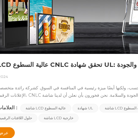
قوي للسلامة والجودة
 2024
ة فحسب، ولكنها أيضًا ميزة رئيسية في المنافسة في السوق. كشركة رائدة متخص
الإعلانات الرقمية الخارجية، CNLC تلتزم بتزويد العملاء بمنتجات بأعلى معايير الجود
مقاس 55 بوصة لقد مر بنجاح شهادة ULمما يعني أنها تلبي معايير السلامة والأداء ال
العلامات الساخنة :
 عالية السطوع
شهادة UL
شاشة LCD عالية السطوع
موثوقية وأمانًا.&nbsp;ما 
وموثوقيتها وأدائها. المنتجات التي تمر شهادة UL خضعت لاختبارات صارمة وتفي بالمعايير الدولية. بالنسبة لنا، ا
شاشة LCD خارجية
حلول اللافتات الرقمية
نا العالميين: فنحن نعطي الأولوية للسلامة في عملية تصميم منتجاتنا وتصنيعها.مزاي
المعتمدة من 
عرض 