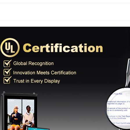
العالم 2026: كيف تحوّل شاشات العرض الرقمية الخارجية بتقنية LED/LCD حركة المشجعين إلى قيمة إعلانية للعلامة التجارية
دليل تركيب اللافتات الرقمية في المطارات: شاشة عرض LCD داخلية للمحطات ذات الحركة المرورية العالية
هل تحلّ تقنية LED محلّ تقنية LCD؟ لماذا تقود تقنيتا COB وMIP هذا التحوّل في السوق؟
هل تتحمل شاشات LCD الخارجية أشعة الشمس المباشرة فعلاً؟ اختبار الأشعة تحت الحمراء بقوة 800 واط/م² أثبت