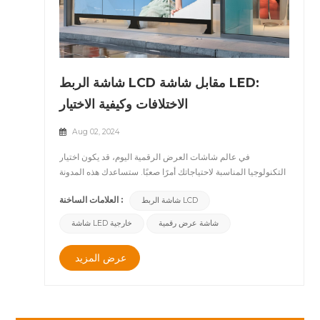
شاشة الربط LCD مقابل شاشة LED:
الاختلافات وكيفية الاختيار
Aug 02, 2024
في عالم شاشات العرض الرقمية اليوم، قد يكون اختيار
التكنولوجيا المناسبة لاحتياجاتك أمرًا صعبًا. ستساعدك هذه المدونة
على فهم الاختلافات بين شاشات الربط LCD وشاشات LED، مع
العلامات الساخنة :
شاشة الربط LCD
التركيز على مزايا شاشات الربط LCD لمساعدتك على اتخاذ قرار
مستنير. &nbsp; ما هي شاشة الربط؟ شاشة الربط، أو جدار
شاشة عرض رقمية
شاشة LED خارجية
الفيديو، عبارة عن شاشة عرض كبيرة يتم إنشاؤها من خلال الجمع
بين عدة شاشات أصغر. يتم توصيل هذه الشاشات، التي يمكن أن
عرض المزيد
تكون إما لوحات LCD أو LED، وتكوينها للعمل معًا كشاشة واحدة
متماسكة. تُستخدم شاشات الربط بشكل شائع في إعدادات
مختلفة، بما في ذلك مراكز القيادة وغرف التحكم والمساحات
الإعلانية وشاشات العرض العامة، مما يوفر تكوينات مرنة وتأثيرًا