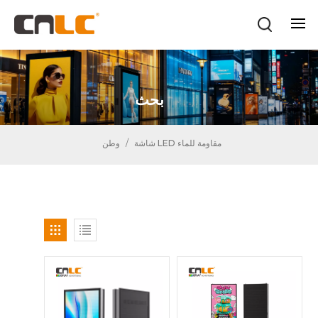
بحث
شاشة LED مقاومة للماء
/
وطن