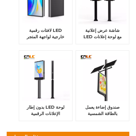
شاشة عرض إعلانية
لافتات رقمية LED
LED مع لوحة إعلانات
خارجية لواجهة المتجر
LED قائمة بذاتها من
الألومنيوم مجلس
الألومنيوم
الوزراء جدار جبل
صندوق إضاءة يعمل
بدون إطار LED لوحة
بالطاقة الشمسية
الإعلانات الرقمية
للإعلانات الخارجية -
شاشة في الهواء
IP56، شاشة بدون
الطلق غلاف الألومنيوم
انعكاس