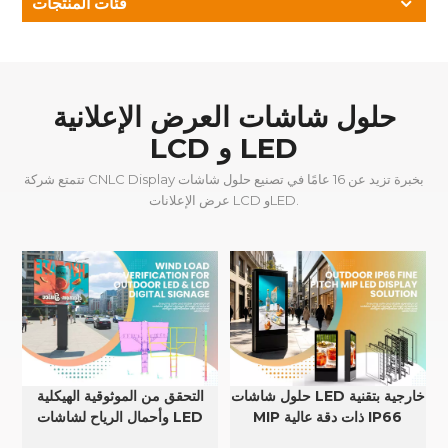
فئات المنتجات
حلول شاشات العرض الإعلانية
LCD و LED
تتمتع شركة CNLC Display بخبرة تزيد عن 16 عامًا في تصنيع حلول شاشات
عرض الإعلانات LCD وLED.
حلول شاشات LED خارجية بتقنية
التحقق من الموثوقية الهيكلية
MIP ذات دقة عالية IP66
وأحمال الرياح لشاشات LED
وLCD الخارجية