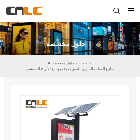
حلول مخصصة
/
وطن
/
حلول مخصصة
شارع القطب التمرير ملصق ضوء مربع مع الألواح الشمسية