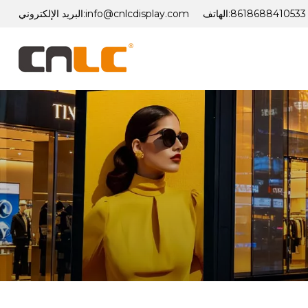
8618688410533
الهاتف:
info@cnlcdisplay.com
البريد الإلكتروني: