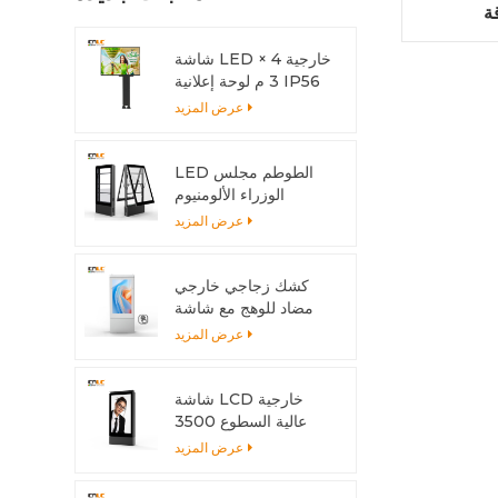
ة
شاشة LED خارجية 4 ×
3 م لوحة إعلانية IP56
LED
عرض المزيد
LED الطوطم مجلس
الوزراء الألومنيوم
الشخصي المضادة للتآكل
عرض المزيد
مع نظام التبريد
كشك زجاجي خارجي
مضاد للوهج مع شاشة
متعددة اللمس
عرض المزيد
شاشة LCD خارجية
عالية السطوع 3500
شمعة مع هيكل من
عرض المزيد
الألومنيوم وتبديد الحرارة