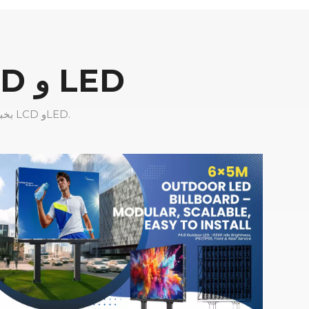
حلول شاشات العرض الإعلانية LCD و LED
تتمتع شركة CNLC Display بخبرة تزيد عن 16 عامًا في تصنيع حلول شاشات عرض الإعلانات LCD وLED.