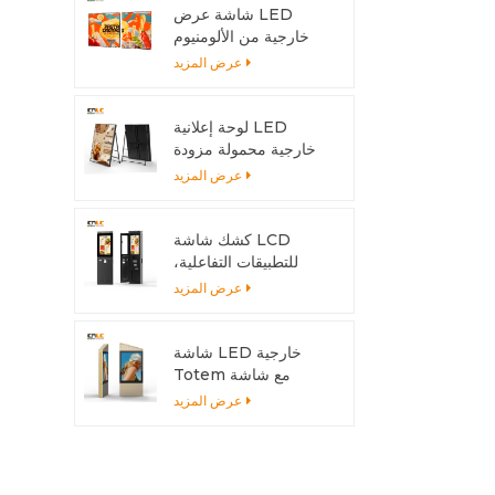
شاشة عرض LED
خارجية من الألومنيوم
قابلة للتركيب بسهولة
عرض المزيد
لتناسب أي حجم تركيب
لوحة إعلانية LED
خارجية محمولة مزودة
ببطارية | شاشة عرض
عرض المزيد
عالية السطوع بمعيار
IP65 للمتاجر والفعاليات
كشك شاشة LCD
للتطبيقات التفاعلية،
هيكل خارجي من
عرض المزيد
الألومنيوم
شاشة LED خارجية
Totem مع شاشة
6500 شمعة - مزدوجة
عرض المزيد
الجوانب للمناخات الحارة