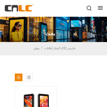
بحث
كشك إعلانات LCD خارجي
/
وطن