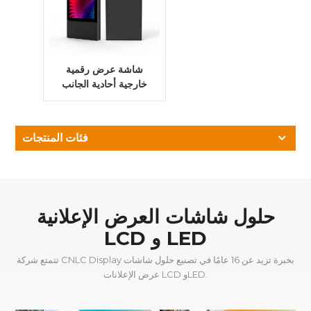
شاشة عرض رقمية
خارجية أحادية الجانب
من نوع LCD عالية
السطوع، مثبتة على
الأرض، بسطوع 3500
فئات المنتجات
شمعة، مع شاشة
كاملة.
حلول شاشات العرض الإعلانية
LCD و LED
تتمتع شركة CNLC Display بخبرة تزيد عن 16 عامًا في تصنيع حلول شاشات
عرض الإعلانات LCD وLED.