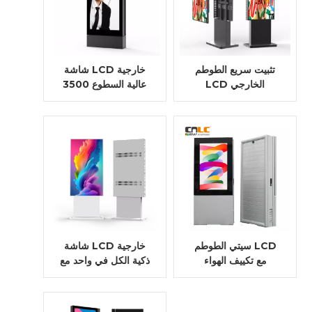
تثبيت سريع الطوطم
شاشة LCD خارجية
LCD الخارجي
عالية السطوع 3500
لمشاريع المدينة الذكية
شمعة مع هيكل من
| IP66 و IK10
الألومنيوم وتبديد
الحرارة
سيتي الطوطم LCD
شاشة LCD خارجية
مع تكييف الهواء
ذكية الكل في واحد مع
إطار ضيق للغاية