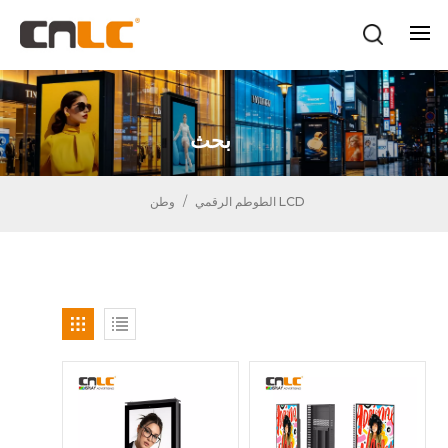
بحث
الطوطم الرقمي LCD
/
وطن