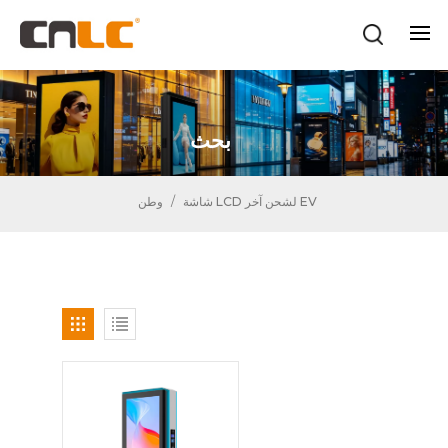
بحث
شاشة LCD لشحن آخر EV
/
وطن