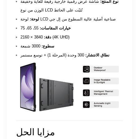
نوع المنتج:
شاشة عرض رقمية خارجية رفيعة للغاية وخفيفة
الوزن من نوع LCD تُثبّت على الحائط
لوحة LCD صناعية أصلية عالية السطوع من إل جي
لوحة:
خيارات المقاسات:
55، 65، 75
3840 × 2160 (4K UHD)
دقة:
سطوع:
3000 شمعة
نطاق الانتشار:
300 وحدة (المرحلة 1) + توسع مستمر
مزايا الحل