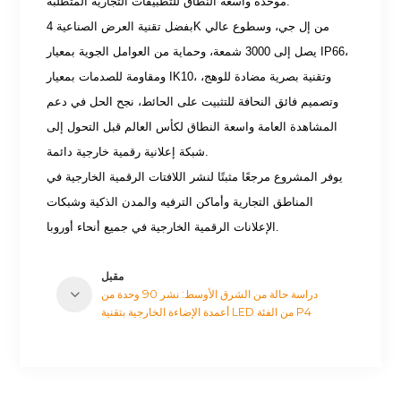
موحدة واسعة النطاق للتطبيقات التجارية المتطلبة.
بفضل تقنية العرض الصناعية 4K من إل جي، وسطوع عالي
يصل إلى 3000 شمعة، وحماية من العوامل الجوية بمعيار IP66،
ومقاومة للصدمات بمعيار IK10، وتقنية بصرية مضادة للوهج،
وتصميم فائق النحافة للتثبيت على الحائط، نجح الحل في دعم
المشاهدة العامة واسعة النطاق لكأس العالم قبل التحول إلى
شبكة إعلانية رقمية خارجية دائمة.
يوفر المشروع مرجعًا مثبتًا لنشر اللافتات الرقمية الخارجية في
المناطق التجارية وأماكن الترفيه والمدن الذكية وشبكات
الإعلانات الرقمية الخارجية في جميع أنحاء أوروبا.
مقبل
دراسة حالة من الشرق الأوسط: نشر 90 وحدة من
أعمدة الإضاءة الخارجية بتقنية LED من الفئة P4