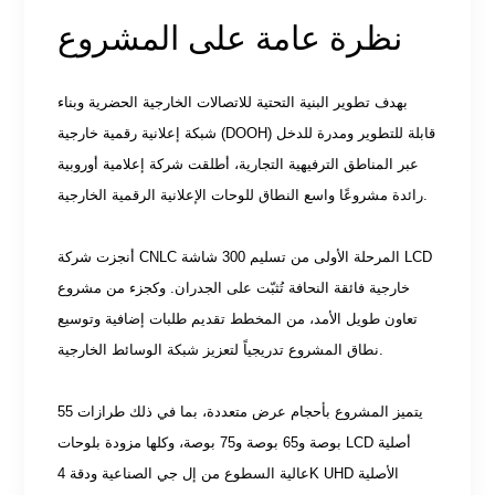
نظرة عامة على المشروع
بهدف تطوير البنية التحتية للاتصالات الخارجية الحضرية وبناء
شبكة إعلانية رقمية خارجية (DOOH) قابلة للتطوير ومدرة للدخل
عبر المناطق الترفيهية التجارية، أطلقت شركة إعلامية أوروبية
رائدة مشروعًا واسع النطاق للوحات الإعلانية الرقمية الخارجية.
أنجزت شركة CNLC المرحلة الأولى من تسليم 300 شاشة LCD
خارجية فائقة النحافة تُثبّت على الجدران. وكجزء من مشروع
تعاون طويل الأمد، من المخطط تقديم طلبات إضافية وتوسيع
نطاق المشروع تدريجياً لتعزيز شبكة الوسائط الخارجية.
يتميز المشروع بأحجام عرض متعددة، بما في ذلك طرازات 55
بوصة و65 بوصة و75 بوصة، وكلها مزودة بلوحات LCD أصلية
عالية السطوع من إل جي الصناعية ودقة 4K UHD الأصلية