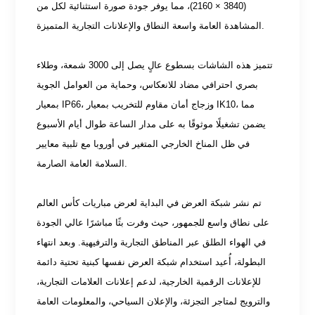
(3840 × 2160)، مما يوفر جودة صورة استثنائية لكل من
المشاهدة العامة واسعة النطاق والإعلانات التجارية المتميزة.
تتميز هذه الشاشات بسطوع عالٍ يصل إلى 3000 شمعة، وطلاء
بصري احترافي مضاد للانعكاس، وحماية من العوامل الجوية
بمعيار IP66، وزجاج أمان مقاوم للتخريب بمعيار IK10، مما
يضمن تشغيلًا موثوقًا به على مدار الساعة طوال أيام الأسبوع
في ظل المناخ الخارجي المتغير في أوروبا مع تلبية معايير
السلامة العامة الصارمة.
تم نشر شبكة العرض في البداية لعرض مباريات كأس العالم
على نطاق واسع للجمهور، حيث وفرت بثًا مباشرًا عالي الجودة
في الهواء الطلق عبر المناطق التجارية والترفيهية. وبعد انتهاء
البطولة، أُعيد استخدام شبكة العرض نفسها كبنية تحتية دائمة
للإعلانات الرقمية الخارجية، لدعم إعلانات العلامات التجارية،
والترويج لمتاجر التجزئة، والإعلان السياحي، والمعلومات العامة