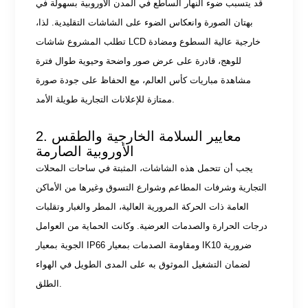
قد يتسبب ضوء النهار الساطع في المدن الأوروبية بسهولة في
بهتان الصورة وانعكاس الضوء على الشاشات التقليدية. لذا،
تطلب المشروع شاشات LCD خارجية عالية السطوع ومضادة
للوهج، قادرة على عرض صور واضحة وحيوية طوال فترة
مشاهدة مباريات كأس العالم، مع الحفاظ على جودة صورة
ممتازة للإعلانات التجارية طويلة الأمد.
2. معايير السلامة الخارجية والطقس
الأوروبية الصارمة
يجب أن تتحمل هذه الشاشات، المثبتة في ساحات المحلات
التجارية وشرفات المطاعم وشوارع التسوق وغيرها من الأماكن
العامة ذات الحركة المرورية العالية، المطر والغبار وتقلبات
درجات الحرارة والصدمات العرضية. وكانت الحماية من العوامل
الجوية بمعيار IP66 ومقاومة الصدمات بمعيار IK10 ضرورية
لضمان التشغيل الموثوق به على المدى الطويل في الهواء
الطلق.