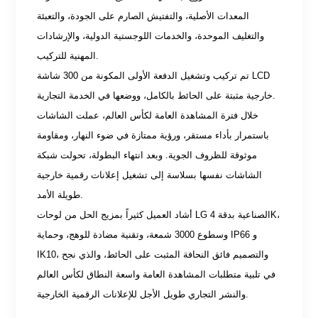
المعدات الأصلية، والتفتيش الصارم على الجودة، والتعبئة
والتغليف الموحدة، والخدمات اللوجستية الدولية، والإرشادات
المهنية للتركيب.
تم تركيب وتشغيل الدفعة الأولى المكونة من 300 شاشة LCD
خارجية مثبتة على الحائط بالكامل، ووضعها في الخدمة التجارية.
خلال فترة المشاهدة العامة لكأس العالم، عملت الشاشات
باستمرار بأداء مستقر، ورؤية ممتازة في ضوء النهار، ومقاومة
موثوقة للظروف الجوية. وبعد انتهاء البطولة، تحولت شبكة
الشاشات نفسها بسلاسة إلى تشغيل إعلانات رقمية خارجية
طويلة الأمد.
أشاد العميل كثيراً بمزيج الحل من لوحات LG الصناعية بدقة 4K،
وسطوع 3000 شمعة، وتقنية مضادة للوهج، وحماية IP66 و
IK10، والتصميم فائق النحافة المثبت على الحائط، والذي نجح
في تلبية متطلبات المشاهدة العامة واسعة النطاق لكأس العالم
والنشر التجاري طويل الأجل للإعلانات الرقمية الخارجية.