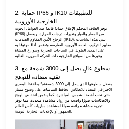
2. حماية IP66 و IK10 للتطبيقات
الخارجية الأوروبية
يوفر الغلاف المحكم الإغلاق حمايةً فائقةً ضد العوامل الجوية
(IP66) من المطر والغبار وتغيرات درجات الحرارة. وبفضل
الزجاج الآمن المقاوم للصدمات (IK10)، تلبي هذه الشاشات
معايير التركيب العامة الأوروبية الصارمة، وتضمن أداءً موثوقًا به
على المدى الطويل في الساحات التجارية وشوارع المشاة
وغيرها من المواقع الخارجية ذات الحركة المرورية العالية.
3. سطوع عالٍ يصل إلى 3000 شمعة مع
تقنية مضادة للتوهج
بفضل سطوعها الذي يصل إلى 3000 شمعة/م² وطلاءها البصري
الاحترافي المضاد للانعكاس، تحافظ الشاشات على وضوح ممتاز
حتى تحت أشعة الشمس المباشرة. كما يضمن انخفاض الوهج
والانعكاسات صورًا واضحة من زوايا مشاهدة متعددة، مما يوفر
تجربة مشاهدة رائعة سواءً لمشاهدة مباريات كأس العالم
للجمهور أو للإعلانات التجارية اليومية.