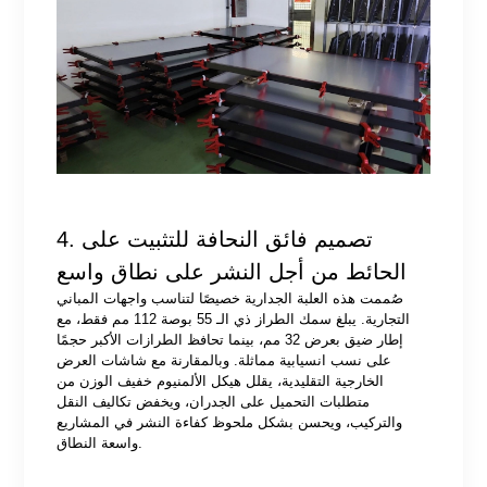
4. تصميم فائق النحافة للتثبيت على
الحائط من أجل النشر على نطاق واسع
صُممت هذه العلبة الجدارية خصيصًا لتناسب واجهات المباني
التجارية. يبلغ سمك الطراز ذي الـ 55 بوصة 112 مم فقط، مع
إطار ضيق بعرض 32 مم، بينما تحافظ الطرازات الأكبر حجمًا
على نسب انسيابية مماثلة. وبالمقارنة مع شاشات العرض
الخارجية التقليدية، يقلل هيكل الألمنيوم خفيف الوزن من
متطلبات التحميل على الجدران، ويخفض تكاليف النقل
والتركيب، ويحسن بشكل ملحوظ كفاءة النشر في المشاريع
واسعة النطاق.