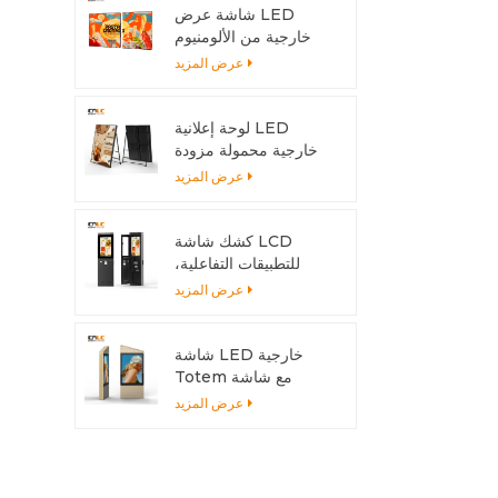
شاشة عرض LED
خارجية من الألومنيوم
قابلة للتركيب بسهولة
عرض المزيد
لتناسب أي حجم تركيب
لوحة إعلانية LED
خارجية محمولة مزودة
ببطارية | شاشة عرض
عرض المزيد
عالية السطوع بمعيار
IP65 للمتاجر والفعاليات
كشك شاشة LCD
للتطبيقات التفاعلية،
هيكل خارجي من
عرض المزيد
الألومنيوم
شاشة LED خارجية
Totem مع شاشة
6500 شمعة - مزدوجة
عرض المزيد
الجوانب للمناخات الحارة