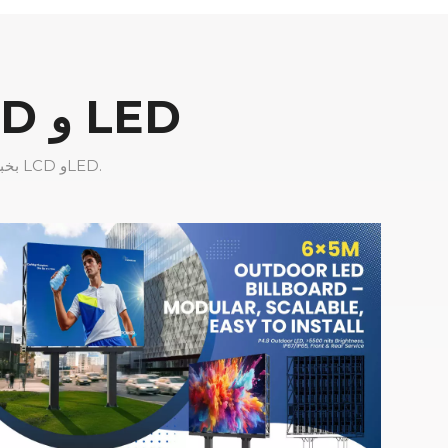
حلول شاشات العرض الإعلانية LCD و LED
تتمتع شركة CNLC Display بخبرة تزيد عن 16 عامًا في تصنيع حلول شاشات عرض الإعلانات LCD وLED.