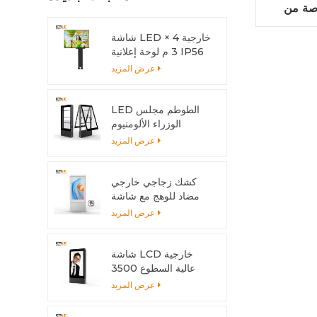
ئط مقاس 65 بوصة من
شاشة LED خارجية 4 ×
3 م لوحة إعلانية IP56
LED
عرض المزيد
LED الطوطم مجلس
الوزراء الألومنيوم
الشخصي المضادة للتآكل
عرض المزيد
مع نظام التبريد
كشك زجاجي خارجي
مضاد للوهج مع شاشة
متعددة اللمس
عرض المزيد
شاشة LCD خارجية
عالية السطوع 3500
شمعة مع هيكل من
عرض المزيد
الألومنيوم وتبديد الحرارة