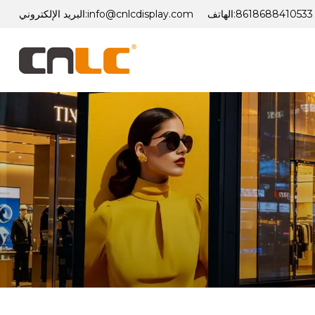
8618688410533
الهاتف:
info@cnlcdisplay.com
البريد الإلكتروني: