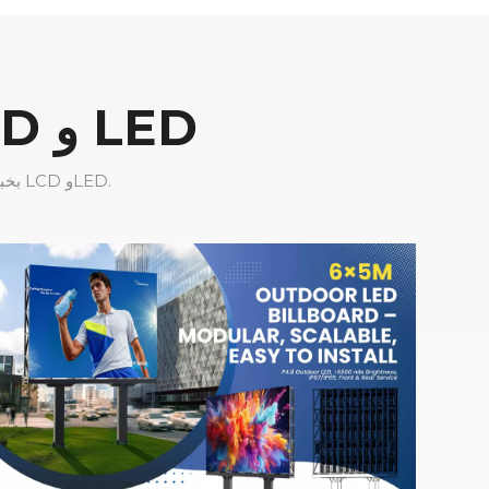
حلول شاشات العرض الإعلانية LCD و LED
تتمتع شركة CNLC Display بخبرة تزيد عن 16 عامًا في تصنيع حلول شاشات عرض الإعلانات LCD وLED.