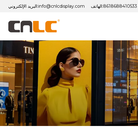
8618688410533
الهاتف:
info@cnlcdisplay.com
البريد الإلكتروني: