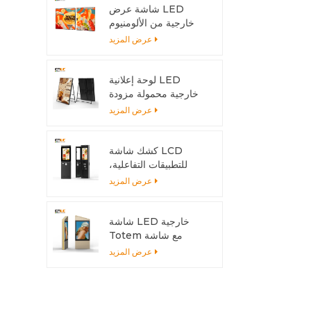
شاشة عرض LED
خارجية من الألومنيوم
قابلة للتركيب بسهولة
عرض المزيد
لتناسب أي حجم تركيب
لوحة إعلانية LED
خارجية محمولة مزودة
ببطارية | شاشة عرض
عرض المزيد
عالية السطوع بمعيار
IP65 للمتاجر والفعاليات
كشك شاشة LCD
للتطبيقات التفاعلية،
هيكل خارجي من
عرض المزيد
الألومنيوم
شاشة LED خارجية
Totem مع شاشة
6500 شمعة - مزدوجة
عرض المزيد
الجوانب للمناخات الحارة