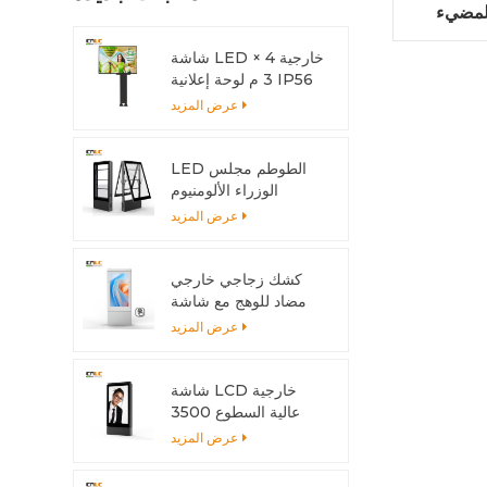
يء LED الجانبي بدون بقعة
شاشة LED خارجية 4 ×
3 م لوحة إعلانية IP56
LED
عرض المزيد
LED الطوطم مجلس
الوزراء الألومنيوم
الشخصي المضادة للتآكل
عرض المزيد
مع نظام التبريد
كشك زجاجي خارجي
مضاد للوهج مع شاشة
متعددة اللمس
عرض المزيد
شاشة LCD خارجية
عالية السطوع 3500
شمعة مع هيكل من
عرض المزيد
الألومنيوم وتبديد الحرارة