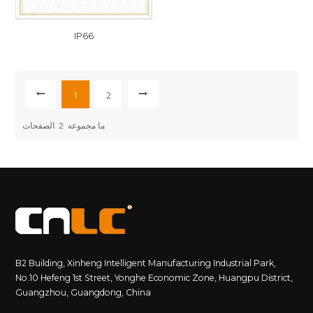
IP66
1
2
ما مجموعه
2
الصفحات
B2 Building, Xinheng Intelligent Manufacturing Industrial Park,
No.10 Hefeng 1st Street, Yonghe Economic Zone, Huangpu District,
Guangzhou, Guangdong, China