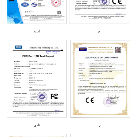
م
ايزو
م
نادي