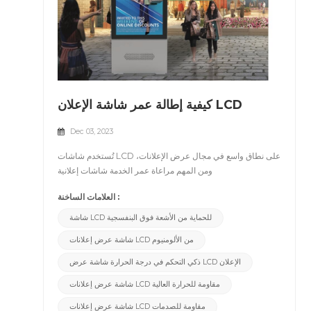
كيفية إطالة عمر شاشة الإعلان LCD
Dec 03, 2023
تُستخدم شاشات LCD على نطاق واسع في مجال عرض الإعلانات،
ومن المهم مراعاة عمر الخدمة شاشات إعلانية
LCD.&nbsp;سوف تستكشف هذه المقالة الاختيار والصيانة
العلامات الساخنة :
والإدارة الفعالة تقليل تكاليف الصيانة، وإطالة عمر شاشات
الإعلانات، وتقديم دعم دائم وموثوق للعلامات التجارية والأنشطة
شاشة LCD للحماية من الأشعة فوق البنفسجية
الإعلانية.&nbsp;&nbsp;أ. الحماية من الأشعة فوق
شاشة عرض إعلانات LCD من الألومنيوم
البنفسجية:&nbsp;قد تتسبب الأشعة فوق البنفسجية في تشويه
الألوان على شاشة LCD. التعرض لفترات طويلة للأشعة فوق
ذكي التحكم في درجة الحرارة شاشة عرض LCD الإعلان
البنفسجية قد يكون له التأثيرات التالية:1. الألوان المعروضة على
شاشة عرض إعلانات LCD مقاومة للحرارة العالية
الشاشة غير دقيقة مما يؤثر على جودة الصور
والفيديوهات.&nbsp;2. يؤثر تقدم عمر طبقة الكريستال السائل
شاشة عرض إعلانات LCD مقاومة للصدمات