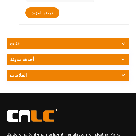
على أداء الشاشة وعمرها.&nbsp;حل: يستخدم الزجاج بطبقة
واقية من الأشعة فوق البنفسجية لتقليل أضرار الأشعة فوق
عرض المزيد
البنفسجية على الشاشة. إطالة عمر شاشة LCD بشكل
فعال.&nbsp;&nbsp;ب. الحماية الخارجية:&nbsp;يمكن أن يوفر
استخدام غطاء أو غطاء حماية متين، مصمم خصيصًا من الألومنيوم،
حماية أكثر شمولاً لشاشة LCD ضد العوامل البيئية مثل التأثير
الخارجي والأشعة فوق البنفسجية والمطر.&nbsp;مزايا مادة
فئات
الألومنيوم:&nbsp;1. يبقى المظهر جميلاً لفترة طويلة2. طبقة
واقية الأكسدة، ومقاومة التآكل3. مناسب للاستخدام الخارجي،
أحدث مدونة
خاصة على الساحل أو في المناطق الممطرة&nbsp;&nbsp;ج.
المناخ ودرجة الحرارة:&nbsp;مع الأخذ في الاعتبار الظروف
المناخية للبيئة الخارجية، فإن اختيار شاشة إعلانية LCD تلبي
العلامات
المتطلبات يمكن أن يؤدي إلى إطالة عمر الشاشة بشكل فعال.
فيما يلي بعض نقاط التصميم المتعلقة بالمناخ ودرجة
الحرارة:&nbsp;تصميم مقاوم للماء والغبار: يتميز بتصميم مقاوم
للماء والغبار لمنع المطر والرطوبة والغبار وما إلى ذلك من الدخول
إلى داخل الشاشة.&nbsp;تصميم مقاوم لدرجات الحرارة العالية:
لديها قدرة حماية مقاومة درجات الحرارة العالية ونظام تبديد
الحرارة. حدد المواد المقاومة للحرارة وتصميم تبديد الحرارة ونظام
التحكم في درجة الحرارة.&nbsp;نظام التسخين بدرجة حرارة
منخفضة: تم تصميم نظام التسخين المسبق ليبدأ التشغيل بسرعة
B2 Building, Xinheng Intelligent Manufacturing Industrial Park,